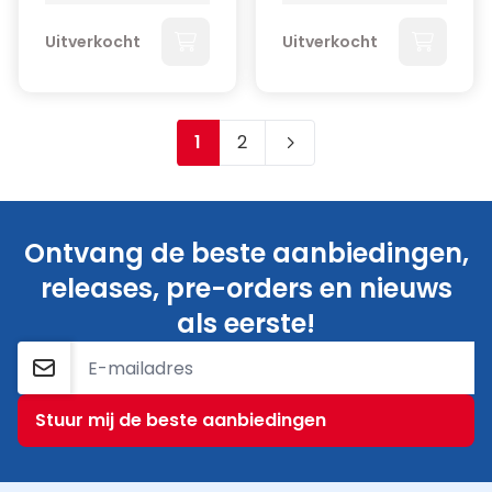
Uitverkocht
Uitverkocht
1
2
Je leest momenteel pagina
Pagina
Ontvang de beste aanbiedingen,
releases, pre-orders en nieuws
als eerste!
E-mailadres
Stuur mij de beste aanbiedingen