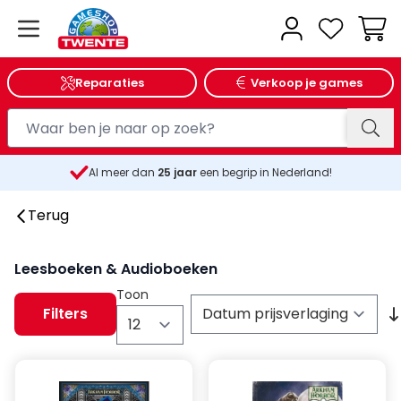
Wink
Reparaties
Verkoop je games
Al meer dan
25
jaar
een begrip in Nederland!
Terug
Leesboeken & Audioboeken
Toon
Filters
per pagina