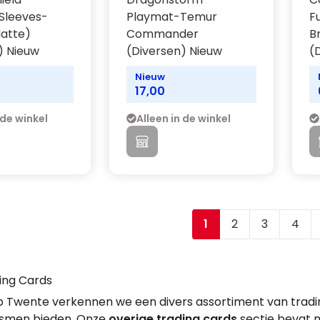
Sleeves-
Playmat-Temur
F
atte)
Commander
B
) Nieuw
(Diversen) Nieuw
(
Nieuw
17,00
 de winkel
Alleen in de winkel
1
2
3
4
Je leest momenteel
Pagina
Pagina
Pagi
ing Cards
 Twente verkennen we een divers assortiment van tradi
smen bieden. Onze
overige trading cards
sectie bevat 