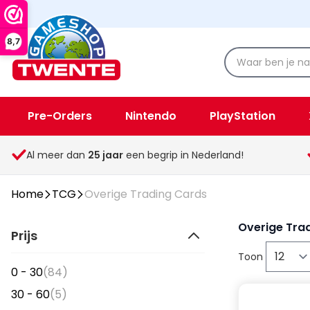
8,7
Pre-Orders
Nintendo
PlayStation
Spellen & Speelgoed
Overige
Al meer dan
25
jaar
een begrip in Nederland!
Home
TCG
Overige Trading Cards
Overige Tra
Prijs
Toon
items
0 - 30
(84)
items
30 - 60
(5)