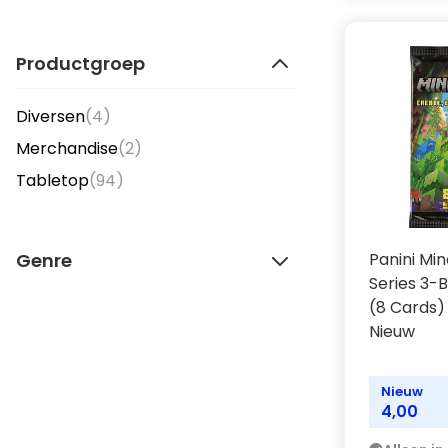
Productgroep
items
Diversen
(4)
items
Merchandise
(2)
items
Tabletop
(94)
Genre
Panini Mi
Series 3-
(8 Cards)
Nieuw
Nieuw
4,00