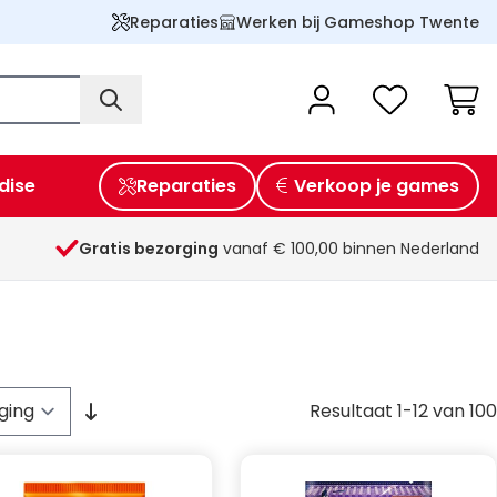
Reparaties
Werken bij Gameshop Twente
Wink
dise
Reparaties
Verkoop je games
Gratis bezorging
vanaf € 100,00 binnen Nederland
Resultaat
1
-
12
van
100