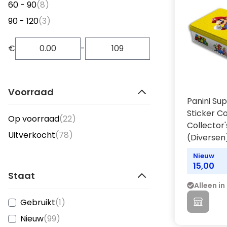
items
60 - 90
(8)
items
90 - 120
(3)
€
-
Voorraad
Panini Su
Sticker Co
items
Op voorraad
(22)
Collector'
items
Uitverkocht
(78)
(Diversen
Nieuw
15,00
Staat
Alleen in
item
Gebruikt
(1)
items
Nieuw
(99)