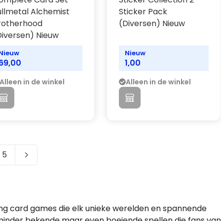
ullmetal Alchemist
Sticker Pack
rotherhood
(Diversen) Nieuw
Diversen) Nieuw
Nieuw
Nieuw
69,00
1,00
Alleen in de winkel
Alleen in de winkel
5
 pagina
na
Pagina
ng card games die elk unieke werelden en spannende
minder bekende maar even boeiende spellen die fans van