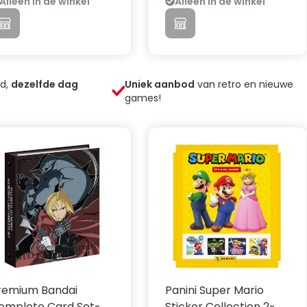
Alleen in de winkel
Alleen in de winkel
ld,
dezelfde dag
Uniek aanbod
van retro en nieuwe
games!
remium Bandai
Panini Super Mario
omplete Card Set-
Sticker Collection 2-