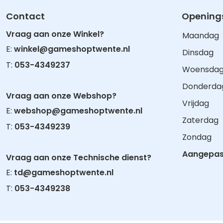
Contact
Openings
Vraag aan onze Winkel?
Maandag
E:
winkel@gameshoptwente.nl
Dinsdag
T:
053-4349237
Woensda
Donderda
Vraag aan onze Webshop?
Vrijdag
E:
webshop@gameshoptwente.nl
Zaterdag
T:
053-4349239
Zondag
Aangepast
Vraag aan onze Technische dienst?
E:
td@gameshoptwente.nl
T:
053-4349238