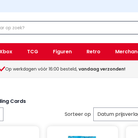
Xbox
TCG
Figuren
Retro
Merchan
Op werkdagen vóór 16:00 besteld,
vandaag verzonden!
ding Cards
Sorteer op
per pagina