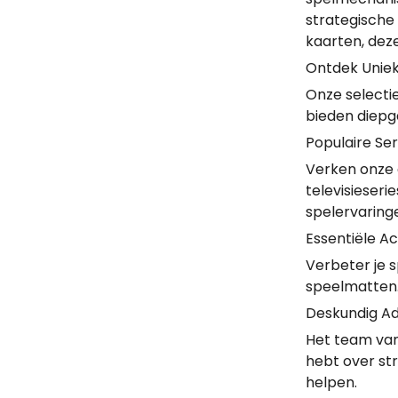
strategische
kaarten, deze
Ontdek Unie
Onze selectie
bieden diepg
Populaire Se
Verken onze d
televisieseri
spelervaring
Essentiële A
Verbeter je 
speelmatten. 
Deskundig Ad
Het team van
hebt over stra
helpen.