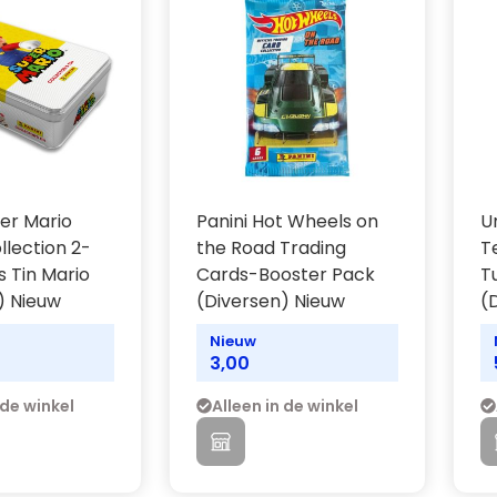
per Mario
Panini Hot Wheels on
U
llection 2-
the Road Trading
T
s Tin Mario
Cards-Booster Pack
T
) Nieuw
(Diversen) Nieuw
(
Nieuw
3,00
 de winkel
Alleen in de winkel