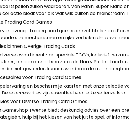
 kaartspellen zullen waarderen. Van Panini Super Mario e
 collectie biedt voor elk wat wils buiten de mainstream T
ke Trading Card Games
 van overige trading card games omvat titels zoals Panin
aande spelmechanismen en rijke verhalen die zowel nieu
ries binnen Overige Trading Cards
iverse assortiment van speciale TCG's, inclusief verzame
es, films, en boekenreeksen zoals de Harry Potter kaarte
en die niet gevonden kunnen worden in de meer gangbare
ccessoires voor Trading Card Games
spelervaring en bescherm je kaarten met onze selectie 
Deze accessoires zijn essentieel voor elke serieuze kaar
vies voor Diverse Trading Card Games
 GameShop Twente biedt deskundig advies over een breed
tegieën, hulp bij het kiezen van het juiste spel, of informa