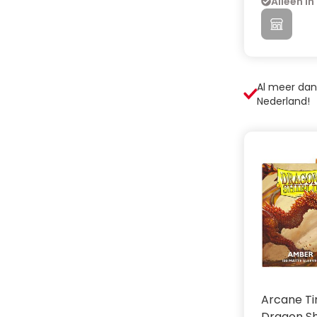
Alleen in
Al meer da
Nederland!
Arcane T
Dragon Sh