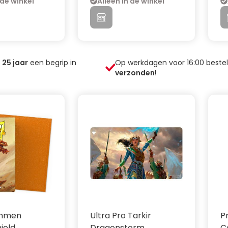
 de winkel
Alleen in de winkel
n
25
jaar
een begrip in
Op werkdagen voor 16:00 beste
verzonden!
inmen
Ultra Pro Tarkir
P
ield
Dragonstorm
C