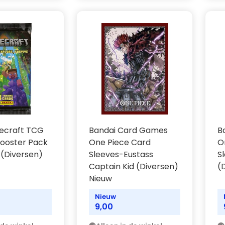
necraft TCG
Bandai Card Games
B
Booster Pack
One Piece Card
O
 (Diversen)
Sleeves-Eustass
S
Captain Kid (Diversen)
(
Nieuw
Nieuw
9,00