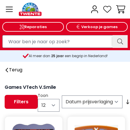
Wink
Reparaties
Verkoop je games
Al meer dan
25
jaar
een begrip in Nederland!
Terug
Games VTech V.Smile
Toon
Filters
per pagina