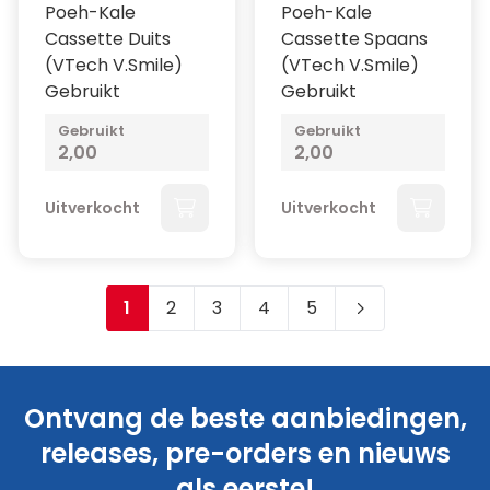
Poeh-Kale
Poeh-Kale
Cassette Duits
Cassette Spaans
(VTech V.Smile)
(VTech V.Smile)
Gebruikt
Gebruikt
Gebruikt
Gebruikt
2,00
2,00
Uitverkocht
Uitverkocht
1
2
3
4
5
Je leest momenteel pagina
Pagina
Pagina
Pagina
Pagina
Ontvang de beste aanbiedingen,
releases, pre-orders en nieuws
als eerste!