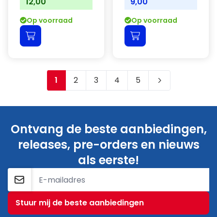
12,00
9,00
Op voorraad
Op voorraad
1
2
3
4
5
Je leest momenteel pagina
Pagina
Pagina
Pagina
Pagina
Ontvang de beste aanbiedingen,
releases, pre-orders en nieuws
als eerste!
E-mailadres
Stuur mij de beste aanbiedingen