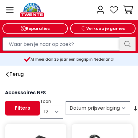
Wink
Reparaties
Verkoop je games
Al meer dan
25
jaar
een begrip in Nederland!
Terug
Accessoires NES
Toon
Filters
per pagina