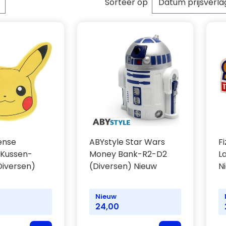
Sorteer op
per pagina
cense
ABYstyle Star Wars
F
Kussen-
Money Bank-R2-D2
L
Diversen)
(Diversen) Nieuw
N
Nieuw
24,00