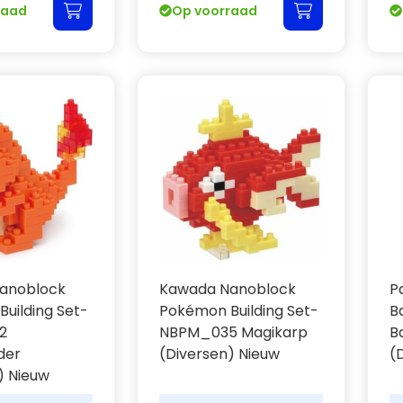
raad
Op voorraad
anoblock
Kawada Nanoblock
P
uilding Set-
Pokémon Building Set-
B
2
NBPM_035 Magikarp
B
der
(Diversen) Nieuw
(
) Nieuw