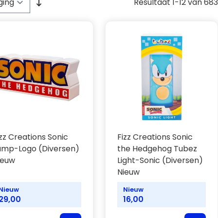
Resultaat
1
-
12
van
683
izz Creations Sonic
Fizz Creations Sonic
amp-Logo (Diversen)
the Hedgehog Tubez
ieuw
Light-Sonic (Diversen)
Nieuw
Nieuw
Nieuw
29,00
16,00