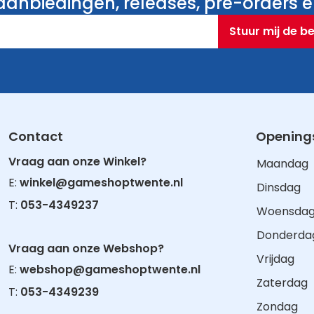
anbiedingen, releases, pre-orders en
Stuur mij de b
Contact
Openings
Vraag aan onze Winkel?
Maandag
E:
winkel@gameshoptwente.nl
Dinsdag
T:
053-4349237
Woensda
Donderda
Vraag aan onze Webshop?
Vrijdag
E:
webshop@gameshoptwente.nl
Zaterdag
T:
053-4349239
Zondag