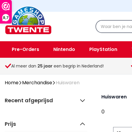
8,7
Pre-Orders
Nintendo
PlayStation
Spellen & Speelgoed
Overige
Al meer dan
25
jaar
een begrip in Nederland!
Home
Merchandise
Huiswaren
Huiswaren
Recent afgeprijsd
0
Prijs