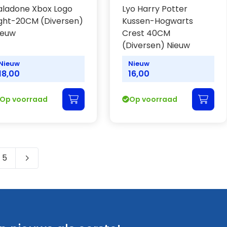
aladone Xbox Logo
Lyo Harry Potter
ight-20CM (Diversen)
Kussen-Hogwarts
ieuw
Crest 40CM
(Diversen) Nieuw
Nieuw
Nieuw
18,00
16,00
Op voorraad
Op voorraad
5
 pagina
na
Pagina