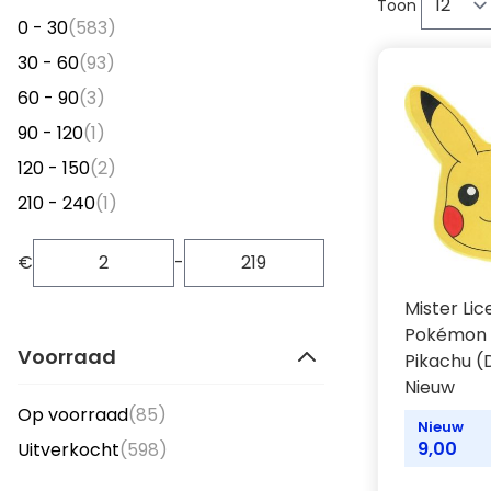
Toon
items
0 - 30
(583)
items
30 - 60
(93)
items
60 - 90
(3)
item
90 - 120
(1)
items
120 - 150
(2)
item
210 - 240
(1)
€
-
Mister Li
Pokémon 
Voorraad
Pikachu (
Nieuw
items
Op voorraad
(85)
Nieuw
items
9,00
Uitverkocht
(598)