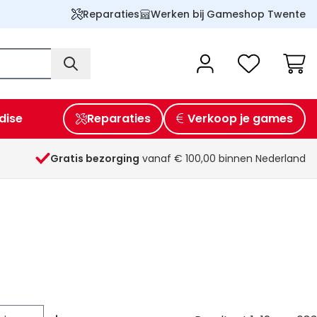
Reparaties
Werken bij Gameshop Twente
Wink
dise
Reparaties
Verkoop je games
Gratis bezorging
vanaf € 100,00 binnen Nederland