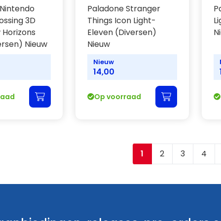
Nintendo
Paladone Stranger
P
ossing 3D
Things Icon Light-
L
 Horizons
Eleven (Diversen)
N
ersen) Nieuw
Nieuw
Nieuw
14,00
raad
Op voorraad
1
2
3
4
Je leest momenteel
Pagina
Pagina
Pagi