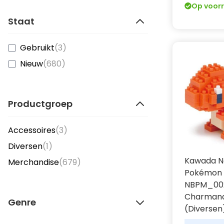
Op voor
Staat
items
Gebruikt
(3)
items
Nieuw
(680)
Productgroep
items
Accessoires
(3)
item
Diversen
(1)
Kawada N
items
Merchandise
(679)
Pokémon B
NBPM_00
Charman
Genre
(Diversen