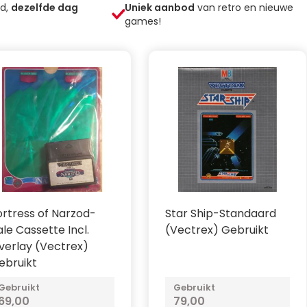
ld,
dezelfde dag
Uniek aanbod
van retro en nieuwe
games!
ortress of Narzod-
Star Ship-Standaard
ale Cassette Incl.
(Vectrex) Gebruikt
verlay (Vectrex)
ebruikt
Gebruikt
Gebruikt
69,00
79,00