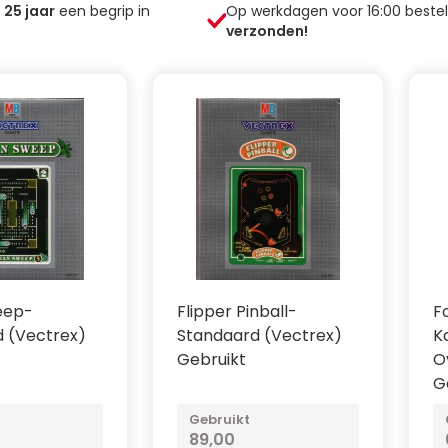
n
25
jaar
een begrip in
Op werkdagen voor 16:00 beste
verzonden!
eep-
Flipper Pinball-
F
 (Vectrex)
Standaard (Vectrex)
K
Gebruikt
O
G
Gebruikt
89,00