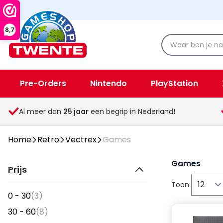
8,7
Pre-Orders
Nintendo
PlayStation
Spellen & Speelgoed
Overige
Al meer dan
25
jaar
een begrip in Nederland!
Home
Retro
Vectrex
Games
Games
Prijs
Toon
items
0 - 30
(3)
items
30 - 60
(8)