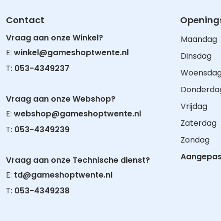
Contact
Openings
Vraag aan onze Winkel?
Maandag
E:
winkel@gameshoptwente.nl
Dinsdag
T:
053-4349237
Woensda
Donderda
Vraag aan onze Webshop?
Vrijdag
E:
webshop@gameshoptwente.nl
Zaterdag
T:
053-4349239
Zondag
Aangepast
Vraag aan onze Technische dienst?
E:
td@gameshoptwente.nl
T:
053-4349238