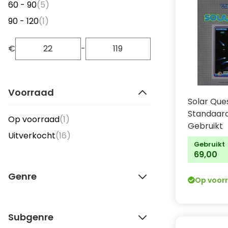
items
60 - 90
(5)
item
90 - 120
(1)
€
-
Voorraad
Solar Que
Standaard
item
Op voorraad
(1)
Gebruikt
items
Uitverkocht
(16)
Gebruikt
69,00
Genre
Op voor
Subgenre