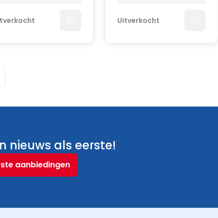
itverkocht
Uitverkocht
menteel pagina
 nieuws als eerste!
este aanbiedingen