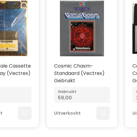
ale Cassette
Cosmic Chasm-
C
lay (Vectrex)
Standaard (Vectrex)
C
Gebruikt
G
Gebruikt
59,00
ht
Uitverkocht
U