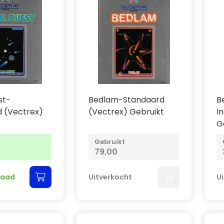
st-
Bedlam-Standaard
B
 (Vectrex)
(Vectrex) Gebruikt
I
G
Gebruikt
79,00
raad
Uitverkocht
U