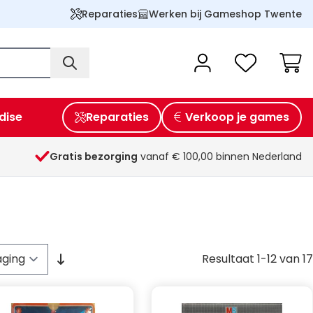
Reparaties
Werken bij Gameshop Twente
Wink
dise
Reparaties
Verkoop je games
Gratis bezorging
vanaf € 100,00 binnen Nederland
Resultaat
1
-
12
van
17