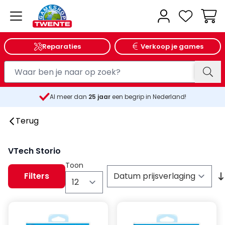
Wink
Reparaties
Verkoop je games
Al meer dan
25
jaar
een begrip in Nederland!
Terug
VTech Storio
Toon
Filters
per pagina