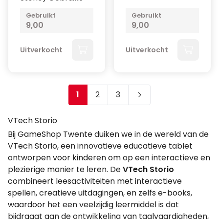
Gebruikt
Gebruikt
9,00
9,00
Uitverkocht
Uitverkocht
1
2
3
Je leest momenteel pagina
Pagina
Pagina
VTech Storio
Bij GameShop Twente duiken we in de wereld van de
VTech Storio, een innovatieve educatieve tablet
ontworpen voor kinderen om op een interactieve en
plezierige manier te leren. De
VTech Storio
combineert leesactiviteiten met interactieve
spellen, creatieve uitdagingen, en zelfs e-books,
waardoor het een veelzijdig leermiddel is dat
bijdraagt aan de ontwikkeling van taalvaardigheden,