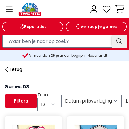
Wink
Reparaties
Verkoop je games
Al meer dan
25
jaar
een begrip in Nederland!
Terug
Games DS
Toon
Filters
per pagina