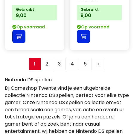
Gebruikt
Gebruikt
9,00
9,00
Op voorraad
Op voorraad
1
2
3
4
5
Je leest momenteel pagina
Pagina
Pagina
Pagina
Pagina
Nintendo DS spellen
Bij Gameshop Twente vind je een uitgebreide
collectie Nintendo DS spellen, perfect voor elke type
gamer. Onze Nintendo DS spellen collectie omvat
een breed scala aan genres, van actie en avontuur
tot strategie en puzzels. Of je nu een hardcore
gamer bent of op zoek bent naar casual
entertainment, wij hebben de Nintendo DS spellen