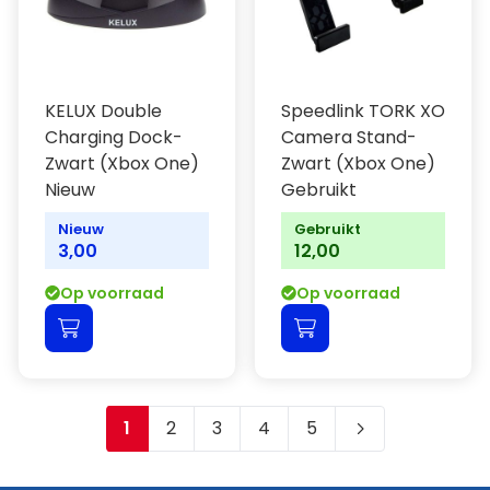
KELUX Double
Speedlink TORK XO
Charging Dock-
Camera Stand-
Zwart (Xbox One)
Zwart (Xbox One)
Nieuw
Gebruikt
Nieuw
Gebruikt
3,00
12,00
Op voorraad
Op voorraad
1
2
3
4
5
Je leest momenteel pagina
Pagina
Pagina
Pagina
Pagina