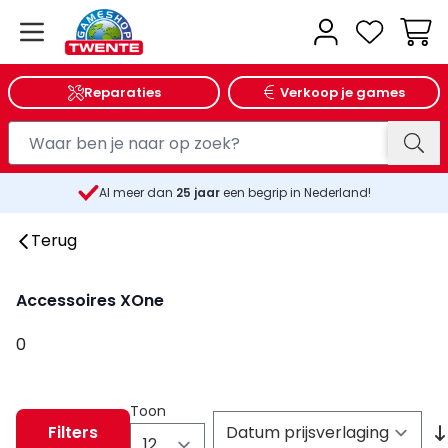
Wink
Reparaties
Verkoop je games
Al meer dan
25
jaar
een begrip in Nederland!
Terug
Accessoires XOne
0
Toon
Filters
per pagina