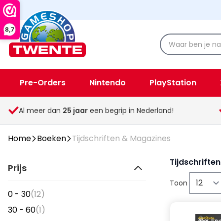
8,7
Pre-Orders
Nintendo
PlayStation
Spellen & Speelgoed
Overige
Al meer dan
25
jaar
een begrip in Nederland!
Home
Boeken
Tijdschriften & Magazines
Tijdschrifte
Prijs
Toon
items
0 - 30
(12)
item
30 - 60
(1)