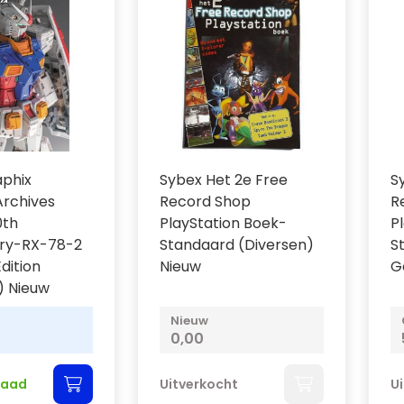
phix
Sybex Het 2e Free
S
rchives
Record Shop
R
0th
PlayStation Boek-
P
ary-RX-78-2
Standaard (Diversen)
S
dition
Nieuw
G
) Nieuw
Nieuw
0,00
raad
Uitverkocht
U