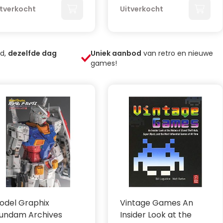
itverkocht
Uitverkocht
ld,
dezelfde dag
Uniek aanbod
van retro en nieuwe
games!
odel Graphix
Vintage Games An
undam Archives
Insider Look at the