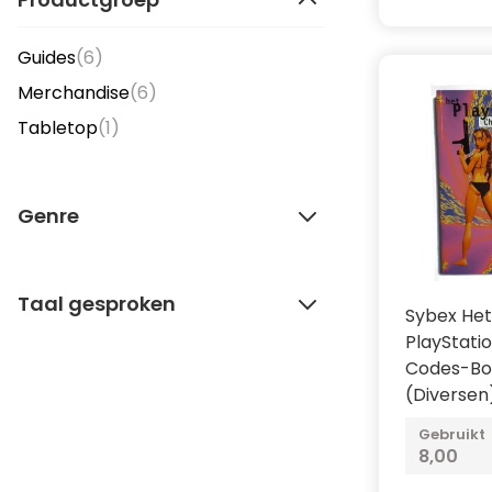
items
Guides
(6)
items
Merchandise
(6)
item
Tabletop
(1)
Genre
Taal gesproken
Sybex Het
PlayStati
Codes-Bo
(Diversen
Gebruikt
8,00