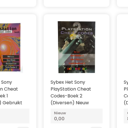
 Sony
Sybex Het Sony
S
on Cheat
PlayStation Cheat
P
ek 1
Codes-Boek 2
C
) Gebruikt
(Diversen) Nieuw
(
Nieuw
0,00