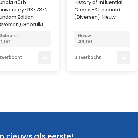
unpla 40th
History of Influential
nniversary-RX-78-2
Games-Standaard
undam Edition
(Diversen) Nieuw
Diversen) Gebruikt
Gebruikt
Nieuw
0,00
49,00
itverkocht
Uitverkocht
menteel pagina
 nieuws als eerste!