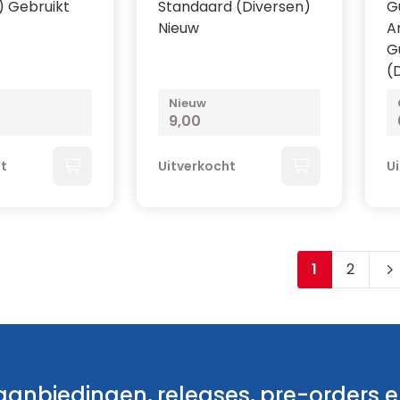
) Gebruikt
Standaard (Diversen)
G
Nieuw
A
G
(
Nieuw
9,00
ht
Uitverkocht
U
1
2
Je leest mo
Pagina
anbiedingen, releases, pre-orders en