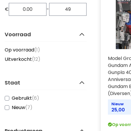
€
-
Voorraad
item
Op voorraad
(1)
Model Gra
items
Uitverkocht
(12)
Gundam A
Gunpla 4
Annivers
Staat
Gundam E
(Diversen
items
Gebruikt
(6)
Nieuw
items
Nieuw
(7)
25,00
Op voor
Productgroep