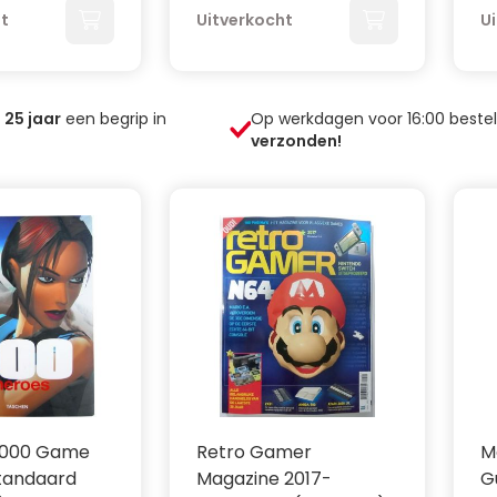
ht
Uitverkocht
U
n
25
jaar
een begrip in
Op werkdagen voor 16:00 beste
verzonden!
1000 Game
Retro Gamer
M
tandaard
Magazine 2017-
G