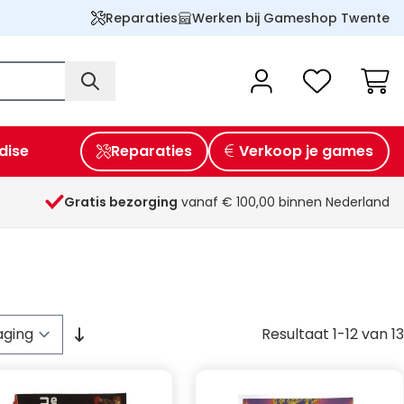
Reparaties
Werken bij Gameshop Twente
Wink
dise
Reparaties
Verkoop je games
Gratis bezorging
vanaf € 100,00 binnen Nederland
Resultaat
1
-
12
van
13