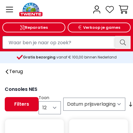
Wink
Reparaties
Verkoop je games
Gratis bezorging
vanaf € 100,00 binnen Nederland
25
Terug
Consoles NES
Toon
Filters
per pagina