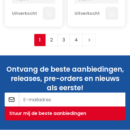
Uitverkocht
Uitverkocht
1
2
3
4
Je leest momenteel pagina
Pagina
Pagina
Pagina
Ontvang de beste aanbiedingen,
releases, pre-orders en nieuws
als eerste!
E-mailadres
Stuur mij de beste aanbiedingen