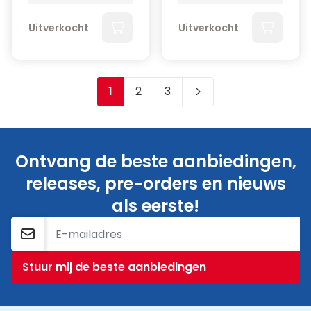
Uitverkocht
Uitverkocht
1
2
3
Je leest momenteel pagina
Pagina
Pagina
Ontvang de beste aanbiedingen,
releases, pre-orders en nieuws
als eerste!
E-mailadres
Stuur mij de beste aanbiedingen