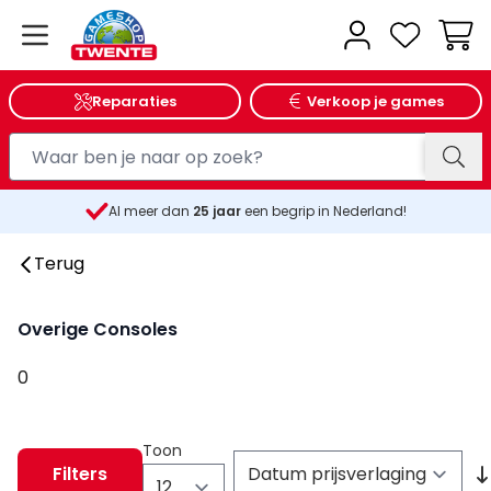
Wink
Reparaties
Verkoop je games
Al meer dan
25
jaar
een begrip in Nederland!
Terug
Overige Consoles
0
Toon
Filters
per pagina