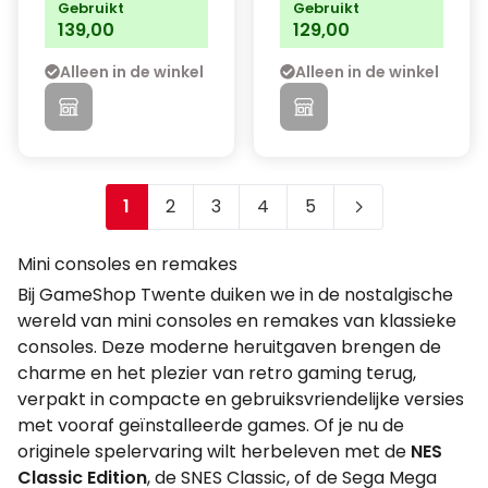
Gebruikt
Gebruikt
139,00
129,00
Alleen in de winkel
Alleen in de winkel
1
2
3
4
5
Je leest momenteel pagina
Pagina
Pagina
Pagina
Pagina
Mini consoles en remakes
Bij GameShop Twente duiken we in de nostalgische
wereld van mini consoles en remakes van klassieke
consoles. Deze moderne heruitgaven brengen de
charme en het plezier van retro gaming terug,
verpakt in compacte en gebruiksvriendelijke versies
met vooraf geïnstalleerde games. Of je nu de
originele spelervaring wilt herbeleven met de
NES
Classic Edition
, de SNES Classic, of de Sega Mega