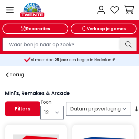
Wink
Reparaties
Verkoop je games
Al meer dan
25
jaar
een begrip in Nederland!
Terug
Mini's, Remakes & Arcade
Toon
Filters
per pagina