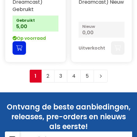
Dreamcast)
Dreamcast) Nieuw
Gebruikt
Gebruikt
5,00
Nieuw
0,00
Op voorraad
Uitverkocht
1
2
3
4
5
Je leest momenteel pagina
Pagina
Pagina
Pagina
Pagina
Ontvang de beste aanbiedingen,
releases, pre-orders en nieuws
als eerste!