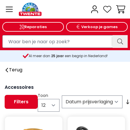
Wink
Reparaties
Verkoop je games
Al meer dan
25
jaar
een begrip in Nederland!
Terug
Accessoires
Toon
Filters
per pagina