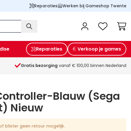
Reparaties
Werken bij Gameshop Twente
Wink
dise
Reparaties
Verkoop je games
Gratis bezorging
vanaf € 100,00 binnen Nederland
Controller-Blauw (Sega
) Nieuw
f blister geen retour mogelijk.