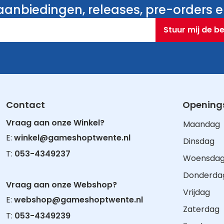
anbiedingen, releases, pre-orders en
Stuur mij de b
Contact
Openings
Vraag aan onze Winkel?
Maandag
E:
winkel@gameshoptwente.nl
Dinsdag
T:
053-4349237
Woensda
Donderda
Vraag aan onze Webshop?
Vrijdag
E:
webshop@gameshoptwente.nl
Zaterdag
T:
053-4349239