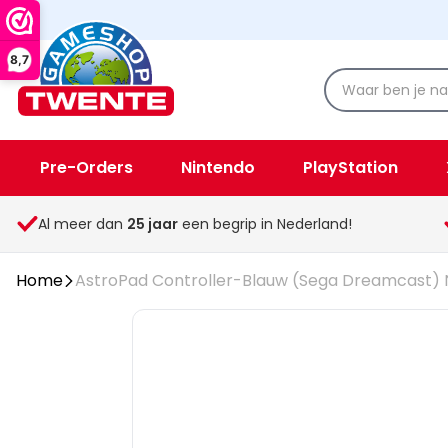
8,7
Pre-Orders
Nintendo
PlayStation
Spellen & Speelgoed
Overige
Al meer dan
25
jaar
een begrip in Nederland!
Home
AstroPad Controller-Blauw (Sega Dreamcast) 