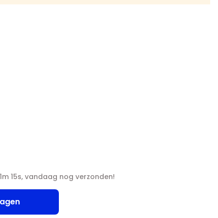
51m 14s, vandaag nog verzonden!
wagen