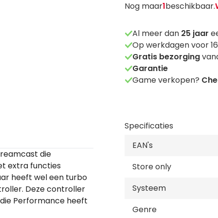
Nog maar
1
beschikbaar.
Al meer dan
25
jaar
ee
Op werkdagen voor 16
Gratis bezorging
vana
Garantie
Game verkopen?
Chec
Specificaties
EAN's
Dreamcast die
t extra functies
Store only
ar heeft wel een turbo
Systeem
oller. Deze controller
n die Performance heeft
Genre