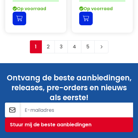
Op voorraad
Op voorraad
1
2
3
4
5
Je leest momenteel pagina
Pagina
Pagina
Pagina
Pagina
Ontvang de beste aanbiedingen,
releases, pre-orders en nieuws
als eerste!
E-mailadres
Stuur mij de beste aanbiedingen