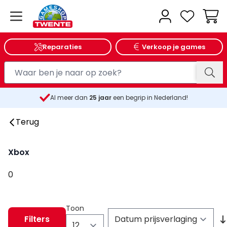
Wink
Reparaties
Verkoop je games
Al meer dan
25
jaar
een begrip in Nederland!
Terug
Xbox
0
Toon
Filters
per pagina