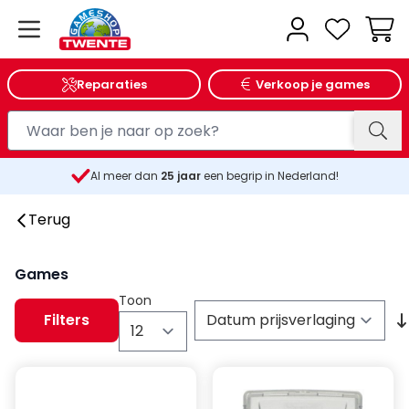
Wink
Reparaties
Verkoop je games
Al meer dan
25
jaar
een begrip in Nederland!
Terug
Games
Toon
Filters
per pagina