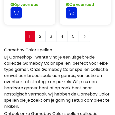
Op voorraad
Op voorraad
1
2
3
4
5
Je leest momenteel pagina
Pagina
Pagina
Pagina
Pagina
Gameboy Color spellen
Bij Gameshop Twente vind je een uitgebreide
collectie Gameboy Color spellen, perfect voor elke
type gamer. Onze Gameboy Color spellen collectie
omvat een breed scala aan genres, van actie en
avontuur tot strategie en puzzels. Of je nu een
hardcore gamer bent of op zoek bent naar
nostalgisch vermaak, wij hebben de Gameboy Color
spellen die je zoekt om je gaming setup compleet te
maken.
Ontdek onze Gameboy Color spellen collectie