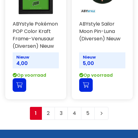
ABYstyle Pokémon
ABYstyle Sailor
POP Color Kraft
Moon Pin-Luna
Frame-Venusaur
(Diversen) Nieuw
(Diversen) Nieuw
Nieuw
Nieuw
4,00
5,00
Op voorraad
Op voorraad
1
2
3
4
5
Je leest momenteel pagina
Pagina
Pagina
Pagina
Pagina