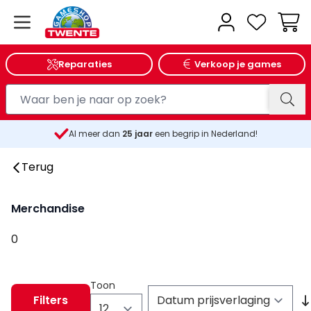
Wink
Reparaties
Verkoop je games
Al meer dan
25
jaar
een begrip in Nederland!
Terug
Merchandise
0
Toon
Filters
per pagina