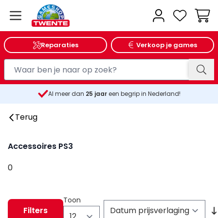
Wink
Reparaties
Verkoop je games
Al meer dan
25
jaar
een begrip in Nederland!
Terug
Accessoires PS3
0
Toon
Filters
per pagina