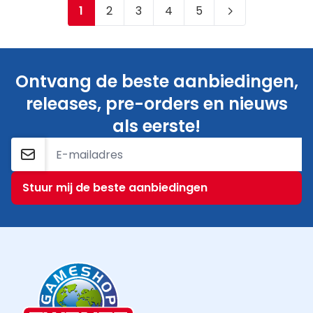
1
2
3
4
5
Je leest momenteel pagina
Pagina
Pagina
Pagina
Pagina
Ontvang de beste aanbiedingen,
releases, pre-orders en nieuws
als eerste!
E-mailadres
Stuur mij de beste aanbiedingen