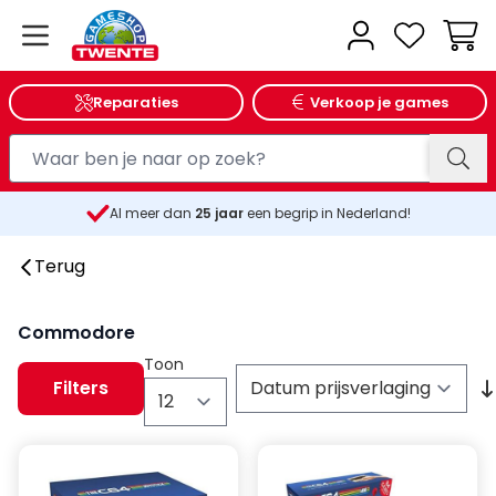
Wink
Reparaties
Verkoop je games
Al meer dan
25
jaar
een begrip in Nederland!
Terug
Commodore
Toon
Filters
per pagina