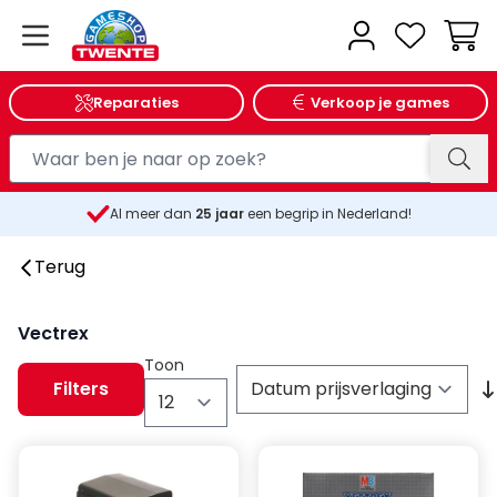
Wink
Reparaties
Verkoop je games
Al meer dan
25
jaar
een begrip in Nederland!
Terug
Vectrex
Toon
Filters
per pagina