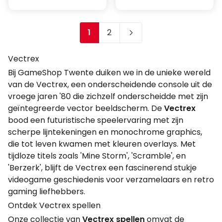
1
2
Je leest momenteel pagina
Pagina
Vectrex
Bij GameShop Twente duiken we in de unieke wereld
van de Vectrex, een onderscheidende console uit de
vroege jaren '80 die zichzelf onderscheidde met zijn
geïntegreerde vector beeldscherm. De
Vectrex
bood een futuristische speelervaring met zijn
scherpe lijntekeningen en monochrome graphics,
die tot leven kwamen met kleuren overlays. Met
tijdloze titels zoals 'Mine Storm', 'Scramble', en
'Berzerk', blijft de Vectrex een fascinerend stukje
videogame geschiedenis voor verzamelaars en retro
gaming liefhebbers.
Ontdek Vectrex spellen
Onze collectie van
Vectrex spellen
omvat de