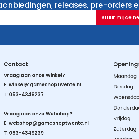
anbiedingen, releases, pre-orders en
Stuur mij de b
Contact
Openings
Vraag aan onze Winkel?
Maandag
E:
winkel@gameshoptwente.nl
Dinsdag
T:
053-4349237
Woensda
Donderda
Vraag aan onze Webshop?
Vrijdag
E:
webshop@gameshoptwente.nl
Zaterdag
T:
053-4349239