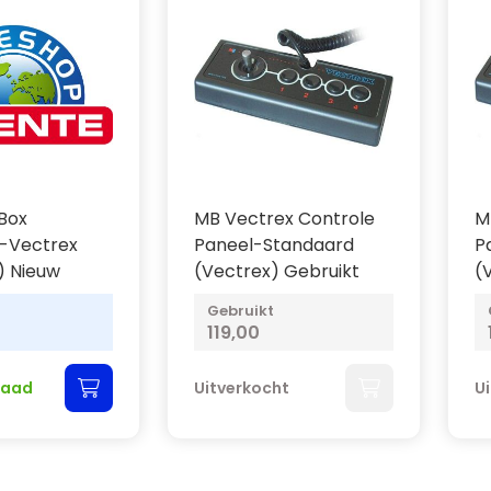
Box
MB Vectrex Controle
M
r-Vectrex
Paneel-Standaard
P
) Nieuw
(Vectrex) Gebruikt
(
Gebruikt
119,00
raad
Uitverkocht
U