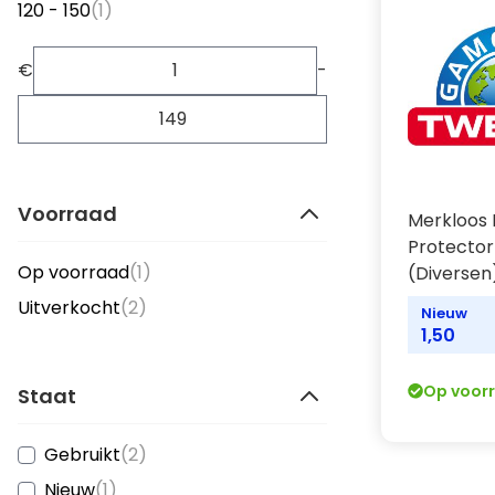
item
120 - 150
(1)
€
-
Voorraad
Merkloos 
Protecto
item
Op voorraad
(1)
(Diversen
items
Uitverkocht
(2)
Nieuw
1,50
Op voor
Staat
items
Gebruikt
(2)
item
Nieuw
(1)