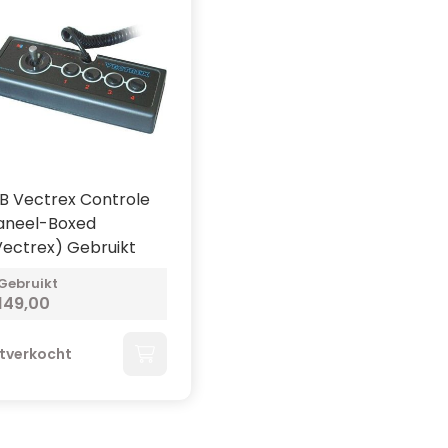
B Vectrex Controle
aneel-Boxed
Vectrex) Gebruikt
Gebruikt
149,00
itverkocht