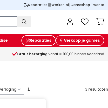
Reparaties
Werken bij Gameshop Twente
Wink
dise
Reparaties
Verkoop je games
Gratis bezorging
vanaf € 100,00 binnen Nederland
3
resultaten