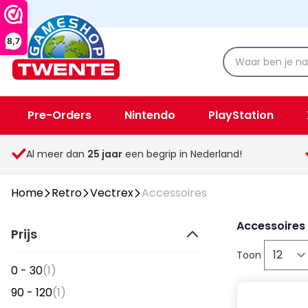
8,7
Pre-Orders
Nintendo
PlayStation
Spellen & Speelgoed
Overige
Al meer dan
25
jaar
een begrip in Nederland!
Home
Retro
Vectrex
Accessoires
Accessoires
Prijs
Toon
item
0 - 30
(1)
item
90 - 120
(1)