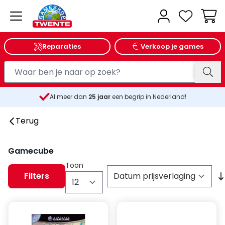
Wink
Reparaties
Verkoop je games
Al meer dan
25
jaar
een begrip in Nederland!
Terug
Gamecube
Toon
Filters
per pagina