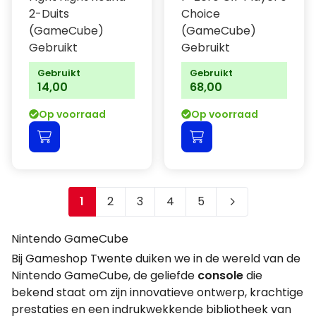
2-Duits
Choice
(GameCube)
(GameCube)
Gebruikt
Gebruikt
Gebruikt
Gebruikt
14,00
68,00
Op voorraad
Op voorraad
1
2
3
4
5
Je leest momenteel pagina
Pagina
Pagina
Pagina
Pagina
Nintendo GameCube
Bij Gameshop Twente duiken we in de wereld van de
Nintendo GameCube, de geliefde
console
die
bekend staat om zijn innovatieve ontwerp, krachtige
prestaties en een indrukwekkende bibliotheek van