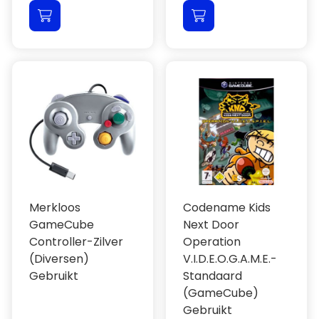
Merkloos
Codename Kids
GameCube
Next Door
Controller-Zilver
Operation
(Diversen)
V.I.D.E.O.G.A.M.E.-
Gebruikt
Standaard
(GameCube)
Gebruikt