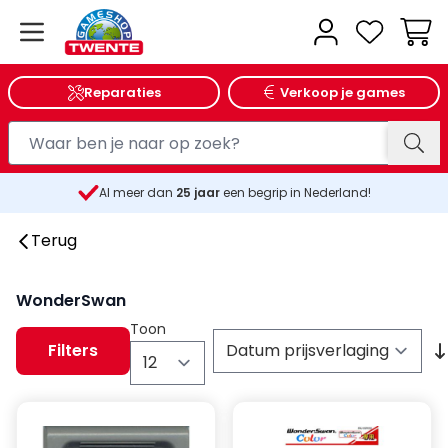
Wink
Reparaties
Verkoop je games
Al meer dan
25
jaar
een begrip in Nederland!
Terug
WonderSwan
Toon
Filters
per pagina