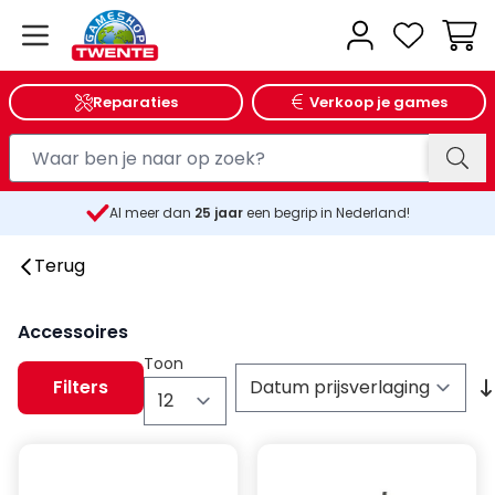
Wink
Reparaties
Verkoop je games
Al meer dan
25
jaar
een begrip in Nederland!
Terug
Accessoires
Toon
Filters
per pagina