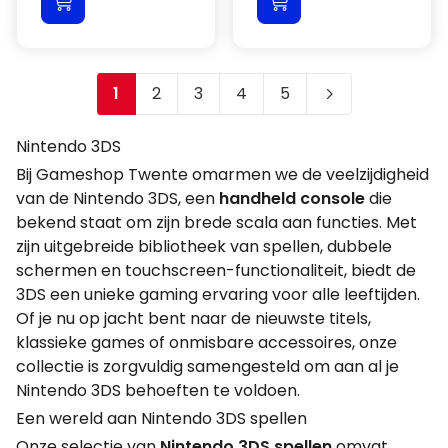
1
2
3
4
5
Je leest momenteel pagina
Pagina
Pagina
Pagina
Pagina
Nintendo 3DS
Bij Gameshop Twente omarmen we de veelzijdigheid
van de Nintendo 3DS, een
handheld console
die
bekend staat om zijn brede scala aan functies. Met
zijn uitgebreide bibliotheek van spellen, dubbele
schermen en touchscreen-functionaliteit, biedt de
3DS een unieke gaming ervaring voor alle leeftijden.
Of je nu op jacht bent naar de nieuwste titels,
klassieke games of onmisbare accessoires, onze
collectie is zorgvuldig samengesteld om aan al je
Nintendo 3DS behoeften te voldoen.
Een wereld aan Nintendo 3DS spellen
Onze selectie van
Nintendo 3DS spellen
omvat