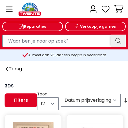
Wink
Reparaties
Verkoop je games
Al meer dan
25
jaar
een begrip in Nederland!
Terug
3DS
Toon
Filters
per pagina