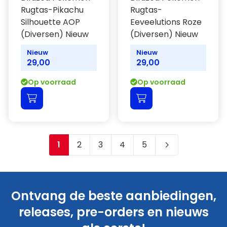
Rugtas-Pikachu
Rugtas-
Silhouette AOP
Eeveelutions Roze
(Diversen) Nieuw
(Diversen) Nieuw
Nieuw
Nieuw
29,00
29,00
Op voorraad
Op voorraad
1
2
3
4
5
Je leest momenteel pagina
Pagina
Pagina
Pagina
Pagina
Ontvang de beste aanbiedingen,
releases, pre-orders en nieuws