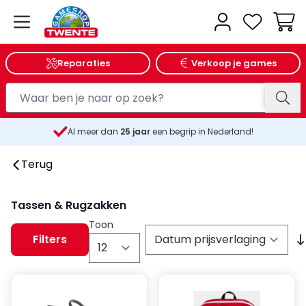
Wink
Reparaties
Verkoop je games
Al meer dan
25
jaar
een begrip in Nederland!
Terug
Tassen & Rugzakken
Toon
Filters
per pagina