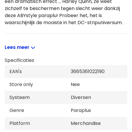
een dramatisch effect ... Harley Quinn, ze weet
zichzelf te beschermen tegen slecht weer dankzij
deze ABYstyle paraplu! Probeer het, het is
waarschijnlijk de mooiste in het DC-stripuniversum.
Kenmerken:
Lees meer
Materiaal: 100% polyester
Afmetingen: circa 96 cm in open diameter, circa H.
Specificaties
30 cm x L. 6 cm opgevouwen
EAN's
3665361022190
Rubberen handgreep met automatisch
openingssysteem door erop te drukken één knop
Store only
Nee
Gepersonaliseerde opberghoes
Systeem
Diversen
Genre
Paraplus
Platform
Merchandise