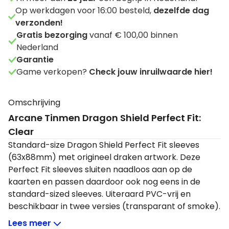
Op werkdagen voor 16:00 besteld,
dezelfde dag
verzonden!
Gratis bezorging
vanaf € 100,00 binnen
Nederland
Garantie
Game verkopen?
Check jouw inruilwaarde hier!
Omschrijving
Arcane Tinmen Dragon Shield Perfect Fit:
Clear
Standard-size Dragon Shield Perfect Fit sleeves
(63x88mm) met origineel draken artwork. Deze
Perfect Fit sleeves sluiten naadloos aan op de
kaarten en passen daardoor ook nog eens in de
standard-sized sleeves. Uiteraard PVC-vrij en
beschikbaar in twee versies (transparant of smoke).
Een pakje bevat 100 sleeves. Versie: transparant.
Lees meer