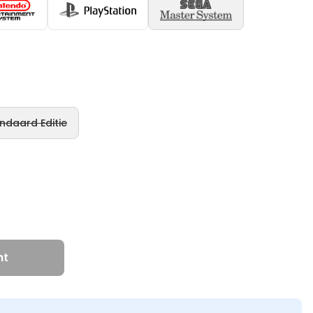
ndaard Editie
ht