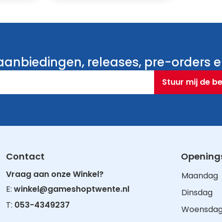
anbiedingen, releases, pre-orders en
Stuur mij de b
Contact
Openings
Vraag aan onze Winkel?
Maandag
E:
winkel@gameshoptwente.nl
Dinsdag
T:
053-4349237
Woensda