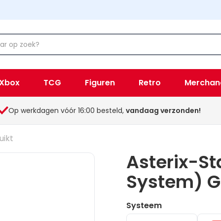
Xbox
TCG
Figuren
Retro
Merchan
Op werkdagen vóór 16:00 besteld,
vandaag verzonden!
uikt
Asterix-S
System) G
Systeem