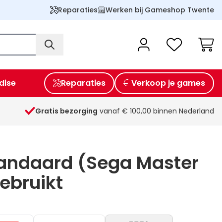
Reparaties
Werken bij Gameshop Twente
Wink
dise
Reparaties
Verkoop je games
Gratis bezorging
vanaf € 100,00 binnen Nederland
tandaard (Sega Master
ebruikt