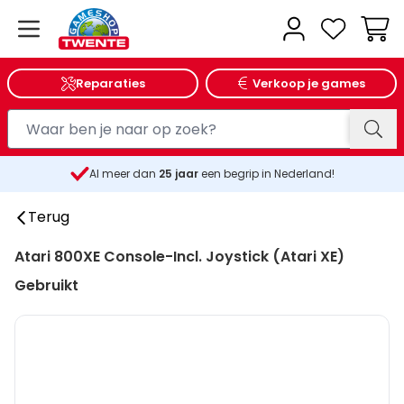
Wink
Reparaties
Verkoop je games
Al meer dan
25
jaar
een begrip in Nederland!
Terug
Atari 800XE Console-Incl. Joystick (Atari XE)
Gebruikt