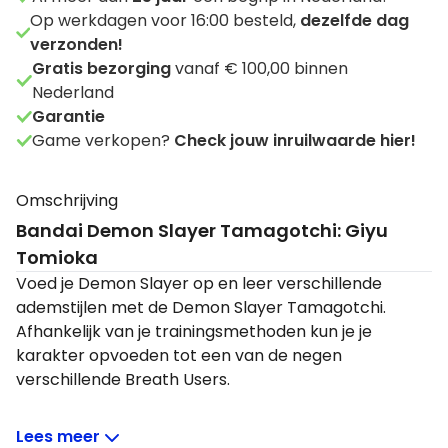
Op werkdagen voor 16:00 besteld,
dezelfde dag
verzonden!
Gratis bezorging
vanaf € 100,00 binnen
Nederland
Garantie
Game verkopen?
Check jouw inruilwaarde hier!
Omschrijving
Bandai Demon Slayer Tamagotchi: Giyu
Tomioka
Voed je Demon Slayer op en leer verschillende
ademstijlen met de Demon Slayer Tamagotchi.
Afhankelijk van je trainingsmethoden kun je je
karakter opvoeden tot een van de negen
verschillende Breath Users.
Zo zal de te trainen Demon Slayer altijd uitgroeien
Lees meer