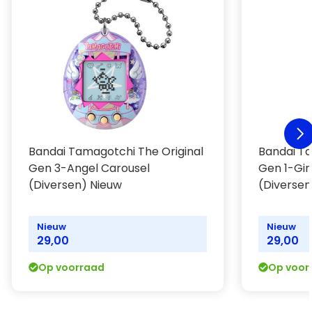
Licentie: Bandai
Uitgever: Bandai
Bandai Tamagotchi The Original
Bandai Ta
Gen 3-Angel Carousel
Gen 1-Gin
(Diversen) Nieuw
(Diversen
Nieuw
Nieuw
29,00
29,00
Op voorraad
Op voor