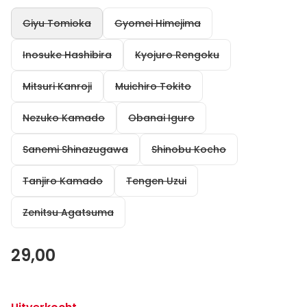
Giyu Tomioka
Gyomei Himejima
Inosuke Hashibira
Kyojuro Rengoku
Mitsuri Kanroji
Muichiro Tokito
Nezuko Kamado
Obanai Iguro
Sanemi Shinazugawa
Shinobu Kocho
Tanjiro Kamado
Tengen Uzui
Zenitsu Agatsuma
29,00