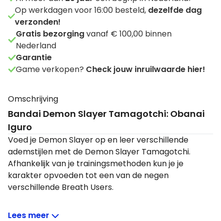
Op werkdagen voor 16:00 besteld,
dezelfde dag
verzonden!
Gratis bezorging
vanaf € 100,00 binnen
Nederland
Garantie
Game verkopen?
Check jouw inruilwaarde hier!
Omschrijving
Bandai Demon Slayer Tamagotchi: Obanai
Iguro
Voed je Demon Slayer op en leer verschillende
ademstijlen met de Demon Slayer Tamagotchi.
Afhankelijk van je trainingsmethoden kun je je
karakter opvoeden tot een van de negen
verschillende Breath Users.
Zo zal de te trainen Demon Slayer altijd uitgroeien
Lees meer