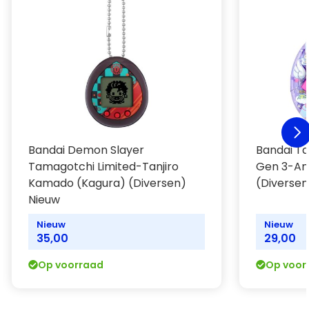
Licentie: Bandai
Uitgever: Bandai
Bandai Demon Slayer
Bandai Ta
Tamagotchi Limited-Tanjiro
Gen 3-An
Kamado (Kagura) (Diversen)
(Diversen
Nieuw
Nieuw
Nieuw
35,00
29,00
Op voorraad
Op voor