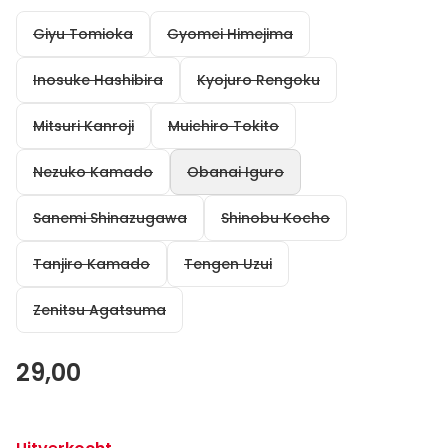
Giyu Tomioka
Gyomei Himejima
Inosuke Hashibira
Kyojuro Rengoku
Mitsuri Kanroji
Muichiro Tokito
Nezuko Kamado
Obanai Iguro
Sanemi Shinazugawa
Shinobu Kocho
Tanjiro Kamado
Tengen Uzui
Zenitsu Agatsuma
29,00