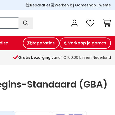
Reparaties
Werken bij Gameshop Twente
Wink
dise
Reparaties
Verkoop je games
Gratis bezorging
vanaf € 100,00 binnen Nederland
gins-Standaard (GBA)