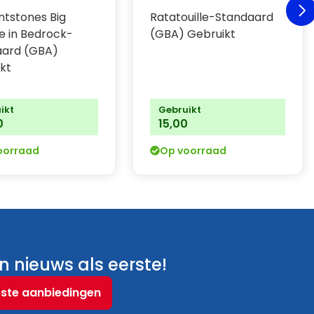
intstones Big
Ratatouille-Standaard
e in Bedrock-
(GBA) Gebruikt
aard (GBA)
kt
ikt
Gebruikt
0
15,00
oorraad
Op voorraad
 nieuws als eerste!
este aanbiedingen