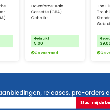
the
Downforce-Kale
The Fl
ne-
Cassette (GBA)
Troubl
BA)
Gebruikt
Stand
Gebrui
Gebruikt
Gebru
5,00
39,0
Op voorraad
Op v
anbiedingen, releases, pre-orders en
Stuur mij de b