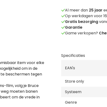
Al meer dan
25
jaar
ee
Op werkdagen voor 16
Gratis bezorging
vana
Garantie
Game verkopen?
Chec
Specificaties
misbaar item voor elke
EAN's
ogelijkheid om in de
ty te beschermen tegen
Store only
-film, volg je Bruce
een weg moeten banen
Systeem
robeert om de vrede in
Genre