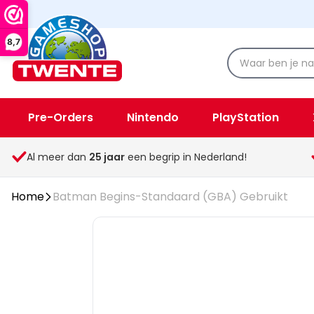
8,7
Pre-Orders
Nintendo
PlayStation
Spellen & Speelgoed
Overige
Al meer dan
25
jaar
een begrip in Nederland!
Home
Batman Begins-Standaard (GBA) Gebruikt