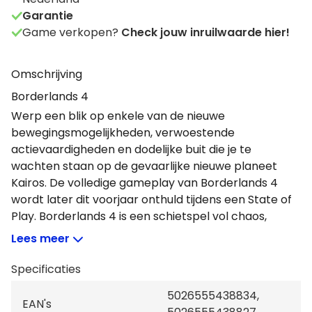
Garantie
Game verkopen?
Check jouw inruilwaarde hier!
Omschrijving
Borderlands 4
Werp een blik op enkele van de nieuwe
bewegingsmogelijkheden, verwoestende
actievaardigheden en dodelijke buit die je te
wachten staan op de gevaarlijke nieuwe planeet
Kairos. De volledige gameplay van Borderlands 4
wordt later dit voorjaar onthuld tijdens een State of
Play. Borderlands 4 is een schietspel vol chaos,
boordevol miljarden wapens, waanzinnige vijanden
Lees meer
en intense coöp-actie. Verken een gevaarlijke,
verborgen planeet Kairos als een van de vier nieuwe
Specificaties
Vault Hunters.
5026555438834,
Bevrijd je van de onderdrukkende Timekeeper, een
EAN's