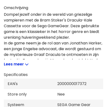
Omschrijving
Dompel jezelf onder in de wereld van griezelige
vampieren met de Bram Stoker's Dracula-Kale
Cassette voor de Sega GameGear. Deze gebruikte
game is een klassieker in het horror genre en biedt
urenlang huiveringwekkend plezier.
In de game neem je de rol aan van Jonathan Harker,
een jonge Engelse advocaat, die wordt gestuurd om
de mysterieuze Graaf Dracula te ontmoeten in zijn
kasteel in Transsylvanië. Maar al snel ontdekt Harker
Lees meer
dat hij gevangen zit en dat Dracula van plan is om
naar Engeland te reizen om nieuwe bloedlijnen te
Specificaties
verspreiden.
De game volgt het originele verhaal van Bram
EAN's
2000000017372
Stoker nauwgezet, met toevoeging van
Store only
Nee
verschillende levels en uitdagingen. Met zijn
prachtige graphics en meeslepende gameplay, is
Systeem
SEGA Game Gear
deze game een must voor elke horrorliefhebber.