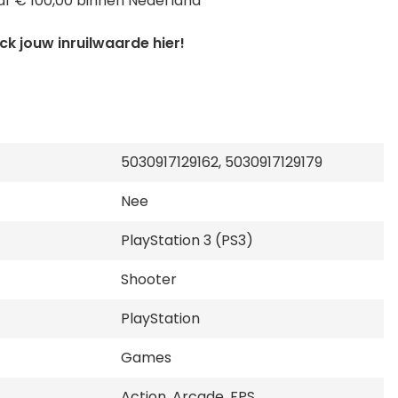
f € 100,00 binnen Nederland
k jouw inruilwaarde hier!
5030917129162, 5030917129179
Nee
PlayStation 3 (PS3)
Shooter
PlayStation
Games
Action, Arcade, FPS