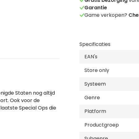
Gratis bezorging
vana
Garantie
Game verkopen?
Chec
Specificaties
EAN's
Store only
Systeem
nigde Staten nog altijd
Genre
tort. Ook voor de
 laatste Special Ops die
Platform
aamd de "Ghosts".
t die uit deze chaos is
Productgroep
jij de natie terug te
Subgenre