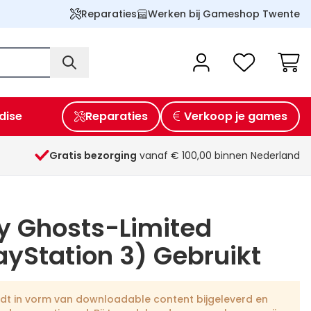
Reparaties
Werken bij Gameshop Twente
Wink
dise
Reparaties
Verkoop je games
Gratis bezorging
vanaf € 100,00 binnen Nederland
ty Ghosts-Limited
layStation 3) Gebruikt
rdt in vorm van downloadable content bijgeleverd en