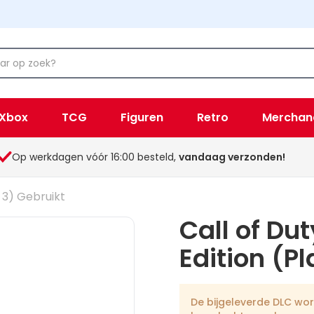
Xbox
TCG
Figuren
Retro
Merchan
Op werkdagen vóór 16:00 besteld,
vandaag verzonden!
 3) Gebruikt
Call of Du
Edition (P
De bijgeleverde DLC wo