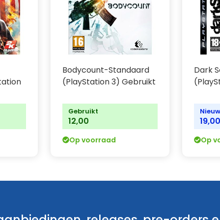
Bodycount-Standaard
Dark S
tation
(PlayStation 3) Gebruikt
(PlayS
Gebruikt
Nieu
12,00
19,0
Op voorraad
Op v
anbiedingen, releases, pre-orders en