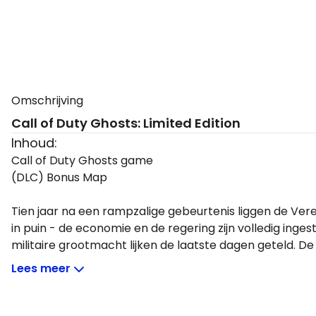
Omschrijving
Call of Duty Ghosts: Limited Edition
Inhoud:
Call of Duty Ghosts game
(DLC) Bonus Map
Tien jaar na een rampzalige gebeurtenis liggen de Vere
in puin - de economie en de regering zijn volledig inges
militaire grootmacht lijken de laatste dagen geteld. De
de natie nog heeft vormen een nieuwe groepering gen
Lees meer
Samen gaan ze de strijd aan tegen de nieuwe supermach
ontstaan. Samen met slechts een paar handlangers dien 
winnen.