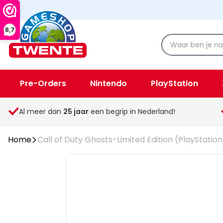
8,7
Pre-Orders
Nintendo
PlayStation
Spellen & Speelgoed
Overige
Al meer dan
25
jaar
een begrip in Nederland!
Home
Call of Duty Ghosts-Limited Edition (PlayStation