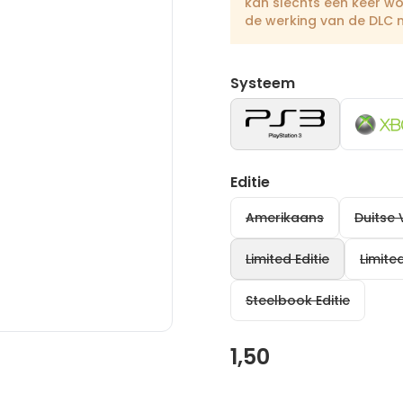
kan slechts een keer w
de werking van de DLC 
Systeem
Editie
Amerikaans
Duitse 
Limited Editie
Limited
Steelbook Editie
1,50