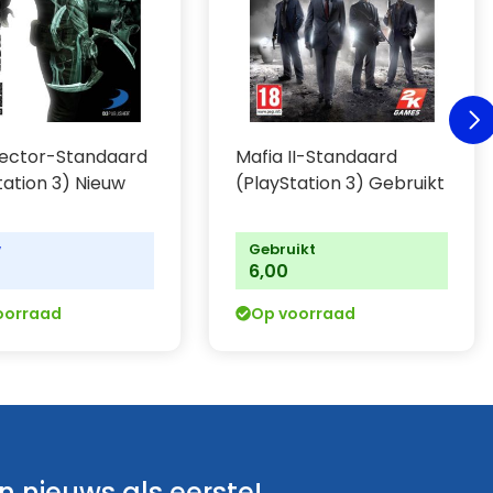
ector-Standaard
Mafia II-Standaard
tation 3) Nieuw
(PlayStation 3) Gebruikt
w
Gebruikt
0
6,00
oorraad
Op voorraad
 nieuws als eerste!