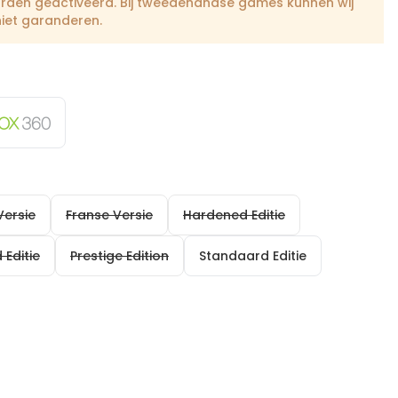
orden geactiveerd. Bij tweedehandse games kunnen wij
niet garanderen.
Versie
Franse Versie
Hardened Editie
 Editie
Prestige Edition
Standaard Editie