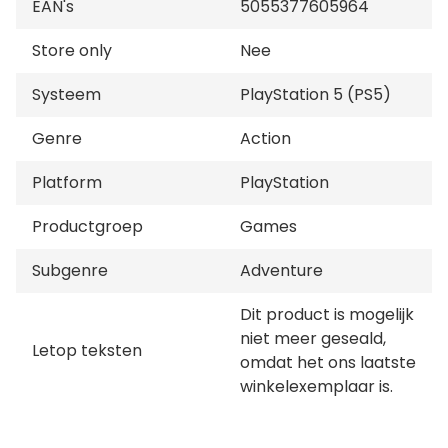
EAN's
5055377605964
diepten van het militaire onderzoekscentrum wacht
je iets griezeligs en dodelijks!
Store only
Nee
Systeem
PlayStation 5 (PS5)
Genre
Action
Platform
PlayStation
Productgroep
Games
Subgenre
Adventure
Dit product is mogelijk
niet meer geseald,
Letop teksten
omdat het ons laatste
winkelexemplaar is.