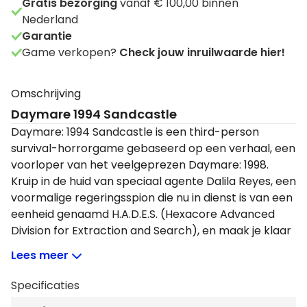
Gratis bezorging
vanaf € 100,00 binnen
Nederland
Garantie
Game verkopen?
Check jouw inruilwaarde hier!
Omschrijving
Daymare 1994 Sandcastle
Daymare: 1994 Sandcastle is een third-person
survival-horrorgame gebaseerd op een verhaal, een
voorloper van het veelgeprezen Daymare: 1998.
Kruip in de huid van speciaal agente Dalila Reyes, een
voormalige regeringsspion die nu in dienst is van een
eenheid genaamd H.A.D.E.S. (Hexacore Advanced
Division for Extraction and Search), en maak je klaar
om het meest geavanceerde experimentele
Lees meer
onderzoekscentrum in de Verenigde Staten van
Amerika binnen te gaan. Wees echter voorzichtig,
Specificaties
want in de duisternis van de desolate, labyrintische