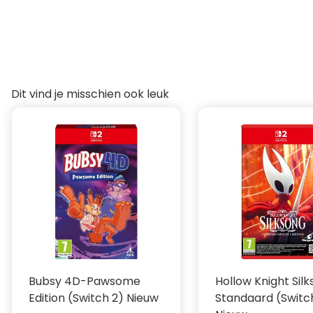
Maar toen sloeg het noodlot toe!
Wat is VoidCo en wat zijn ze van plan?
Tijdens de chaos wist VoidCo ervandoor te gaan met e
is het aan Donkey Kong om ze terug te halen!
DK gaat op pad met een nieuwe partner!
Samen gaan ze achter de mysterieuze leden van VoidC
Dit vind je misschien ook leuk
Lukt het Donkey Kong om zijn geliefde bananen terug te
Donkey Kong Bananza - Alleen op de Nintendo Switch 2
Bubsy 4D-Pawsome
Hollow Knight Sil
Edition (Switch 2) Nieuw
Standaard (Switc