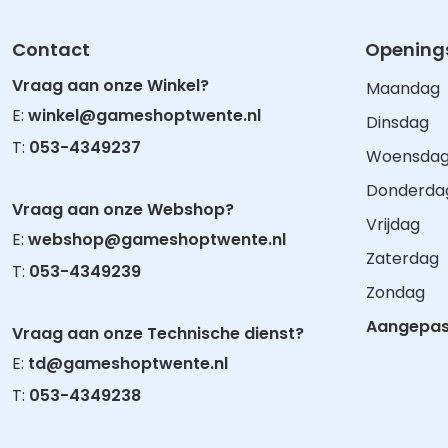
Contact
Openings
Vraag aan onze Winkel?
Maandag
E:
winkel@gameshoptwente.nl
Dinsdag
T:
053-4349237
Woensda
Donderda
Vraag aan onze Webshop?
Vrijdag
E:
webshop@gameshoptwente.nl
Zaterdag
T:
053-4349239
Zondag
Aangepast
Vraag aan onze Technische dienst?
E:
td@gameshoptwente.nl
T:
053-4349238