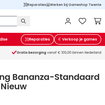
Reparaties
Werken bij Gameshop Twente
Wink
dise
Reparaties
Verkoop je games
Gratis bezorging
vanaf € 100,00 binnen Nederland
ng Bananza-Standaard
 Nieuw