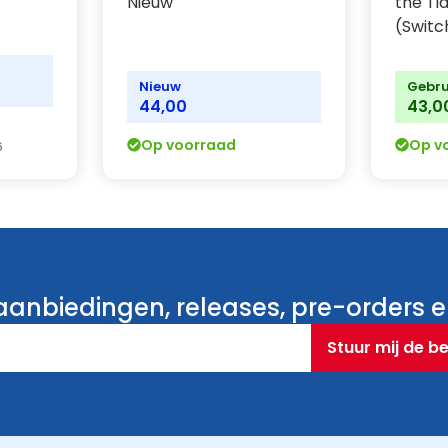
Nieuw
the Ti
(Switc
Nieuw
Gebru
44,00
43,0
Op voorraad
Op v
6
anbiedingen, releases, pre-orders en
Stuur mij de b