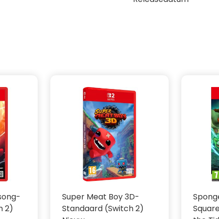
lke goudgele banaan. Nu
o aan.
 krijgen? Ontdek het in
!
ksong-
Super Meat Boy 3D-
Spong
h 2)
Standaard (Switch 2)
Square