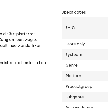
Specificaties
EAN's
in dit 3D-platform-
 Kong om een weg te
Store only
aalt, hoe wonderlijker
Systeem
nuisten kort en klein kan
Genre
verwoestbare avontuur.
Platform
nen gezet op deze
Productgroep
Subgenre
eze smakelijke schatten.
Releasedatum