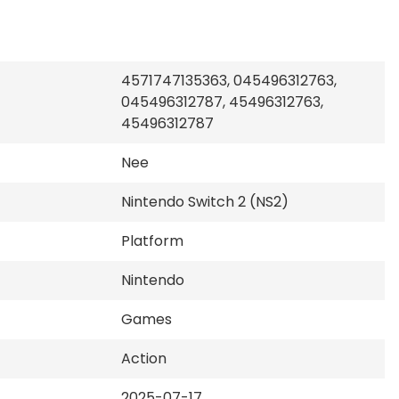
4571747135363, 045496312763,
045496312787, 45496312763,
45496312787
Nee
Nintendo Switch 2 (NS2)
Platform
Nintendo
Games
Action
2025-07-17