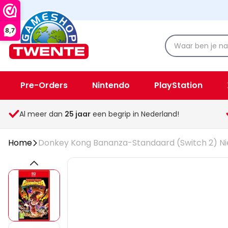
8,7
Pre-Orders
Nintendo
PlayStation
Spellen & Speelgoed
Overige
Al meer dan
25
jaar
een begrip in Nederland!
Home
Donkey Kong Bananza-Standaard (Switch 2) N