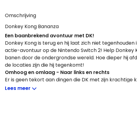
Omschrijving
Donkey Kong Bananza
Een baanbrekend avontuur met DK!
Donkey Kong is terug en hij laat zich niet tegenhouden 
actie-avontuur op de Nintendo Switch 2! Help Donkey
banen door de ondergrondse wereld. Hoe dieper hij afd
de locaties zijn die hij tegenkomt!
Omhoog en omlaag - Naar links en rechts
Er is geen tekort aan dingen die DK met zijn krachtige k
slaan. Beleef doorbraak na doorbraak in dit werkelijk 
Lees meer
Deze schurken hebben kwaad in de zin!
Een mysterieuze groep genaamd VoidCo heeft zijn zin
kostbare bananen.
Maar niemand steelt DK's favoriete eten!
Aanschouw de gouden bananen!
Gouden bananen?! Het hele eiland was in de ban van d