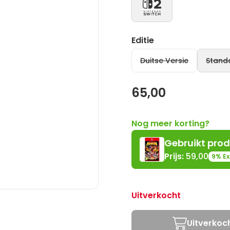
Editie
Duitse Versie
Standa
65,00
Nog meer korting?
Gebruikt
prod
Prijs:
59,00
9%
Ex
Uitverkocht
Uitverkoc