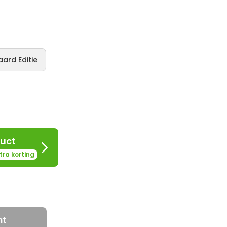
ard Editie
uct
tra korting
ht