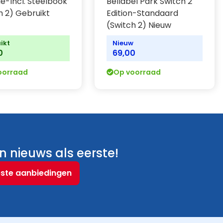
de-Incl. Steelbook
Bellabel Park Switch 2
h 2) Gebruikt
Edition-Standaard
(Switch 2) Nieuw
ikt
Nieuw
0
69,00
oorraad
Op voorraad
 nieuws als eerste!
este aanbiedingen