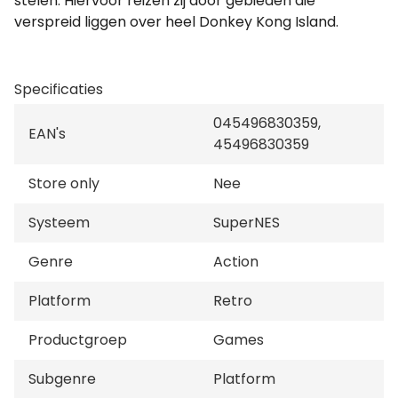
stelen. Hiervoor reizen zij door gebieden die
verspreid liggen over heel Donkey Kong Island.
Specificaties
045496830359,
EAN's
45496830359
Store only
Nee
Systeem
SuperNES
Genre
Action
Platform
Retro
Productgroep
Games
Subgenre
Platform