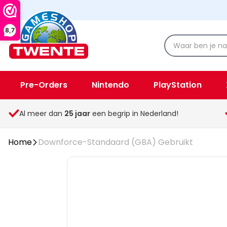
8,7
Pre-Orders
Nintendo
PlayStation
Spellen & Speelgoed
Overige
Al meer dan
25
jaar
een begrip in Nederland!
Home
Downforce-Standaard (GBA) Gebruikt