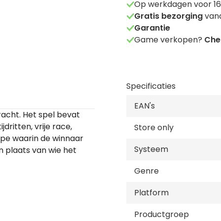
Op werkdagen voor 16
Gratis bezorging
vana
Garantie
Game verkopen?
Chec
Specificaties
EAN's
racht. Het spel bevat
itten, vrije race,
Store only
ype waarin de winnaar
Systeem
in plaats van wie het
Genre
Platform
Productgroep