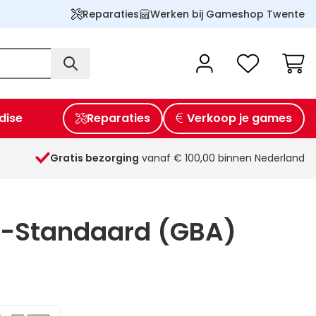
Reparaties
Werken bij Gameshop Twente
Wink
dise
Reparaties
Verkoop je games
Gratis bezorging
vanaf € 100,00 binnen Nederland
-Standaard (GBA)