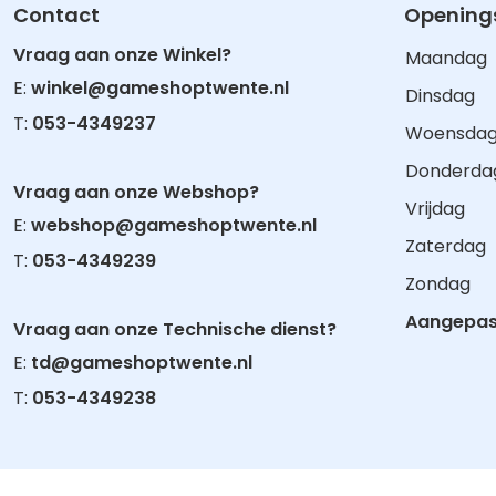
Contact
Openings
Vraag aan onze Winkel?
Maandag
E:
winkel@gameshoptwente.nl
Dinsdag
T:
053-4349237
Woensda
Donderda
Vraag aan onze Webshop?
Vrijdag
E:
webshop@gameshoptwente.nl
Zaterdag
T:
053-4349239
Zondag
Aangepast
Vraag aan onze Technische dienst?
E:
td@gameshoptwente.nl
T:
053-4349238