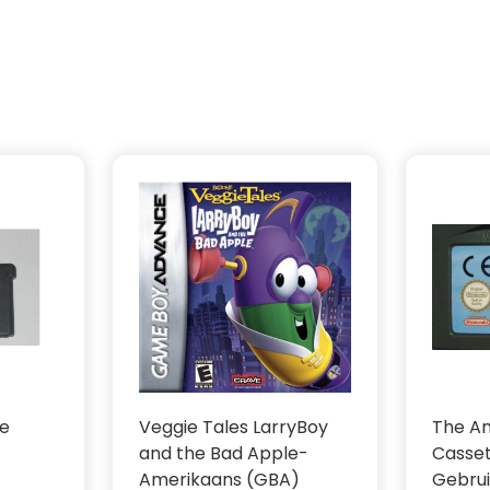
le
Veggie Tales LarryBoy
The An
and the Bad Apple-
Casse
Amerikaans (GBA)
Gebrui