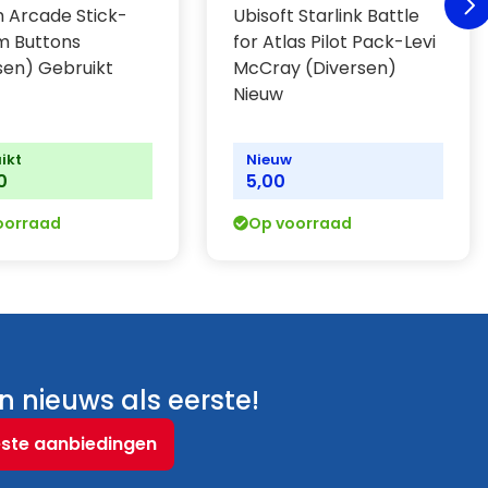
 Arcade Stick-
Ubisoft Starlink Battle
m Buttons
for Atlas Pilot Pack-Levi
sen) Gebruikt
McCray (Diversen)
Nieuw
ikt
Nieuw
0
5,00
oorraad
Op voorraad
 nieuws als eerste!
este aanbiedingen