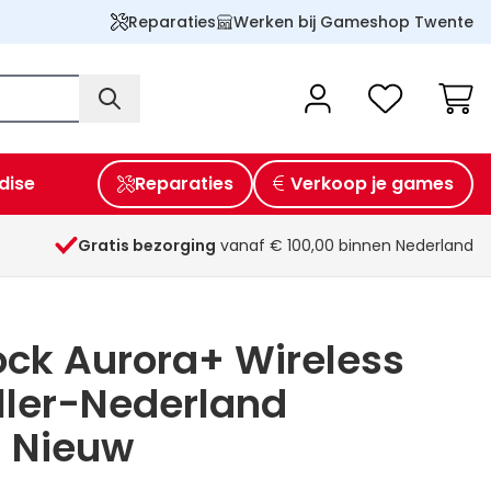
Reparaties
Werken bij Gameshop Twente
Wink
dise
Reparaties
Verkoop je games
Gratis bezorging
vanaf € 100,00 binnen Nederland
ck Aurora+ Wireless
ller-Nederland
) Nieuw