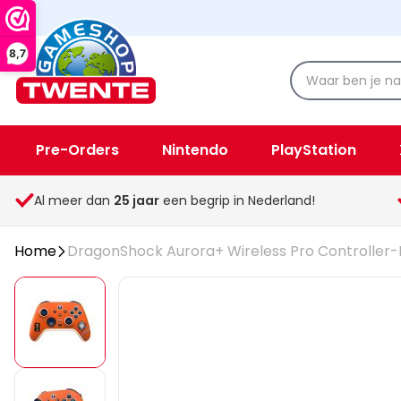
8,7
Pre-Orders
Nintendo
PlayStation
Spellen & Speelgoed
Overige
Al meer dan
25
jaar
een begrip in Nederland!
Home
DragonShock Aurora+ Wireless Pro Controller-