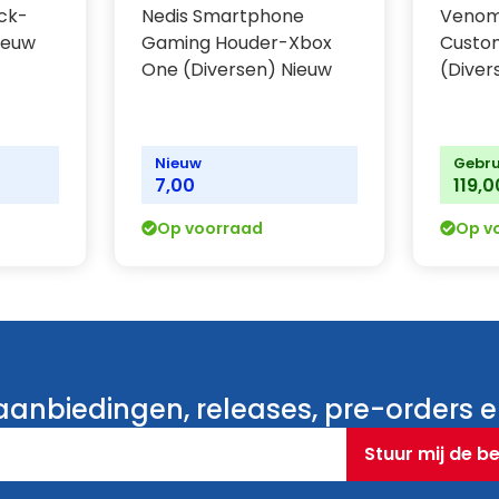
ick-
Nedis Smartphone
Venom
Nieuw
Gaming Houder-Xbox
Custo
One (Diversen) Nieuw
(Diver
Nieuw
Gebru
7,00
119,0
Op voorraad
Op v
anbiedingen, releases, pre-orders en
Stuur mij de b