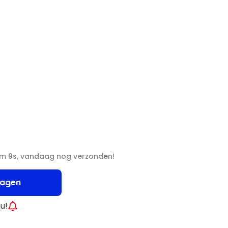
2m 8s, vandaag nog verzonden!
wagen
nu!