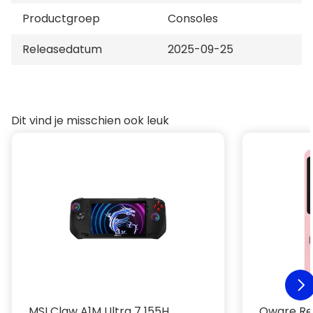
Productgroep
Consoles
Releasedatum
2025-09-25
Dit vind je misschien ook leuk
MSI Claw A1M Ultra 7 155H
Qware Re