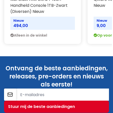
Handheld Console 1TB-Zwart
Nieuw
(Diversen) Nieuw
Nieuw
Nieuw
494,00
9,00
Alleen in de winkel
Op voor
Ontvang de beste aanbiedingen,
releases, pre-orders en nieuws
als eerste!
E-mailadres
Stuur mij de beste aanbiedingen