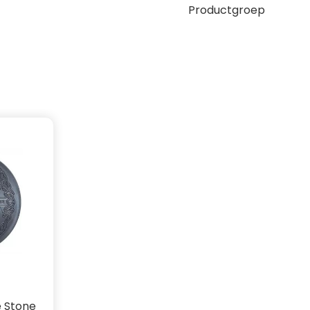
Productgroep
s
e Stone