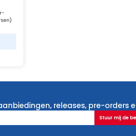
r-
rsen)
anbiedingen, releases, pre-orders en
Stuur mij de b