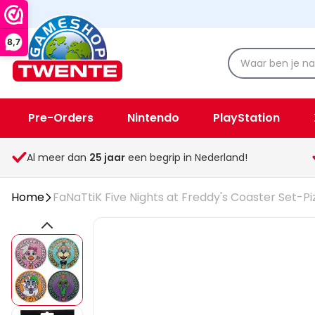
8,7
Pre-Orders
Nintendo
PlayStation
Spellen & Speelgoed
Overige
Al meer dan
25
jaar
een begrip in Nederland!
Home
FaNaTtiK Five Nights at Freddy's Coaster Set-P