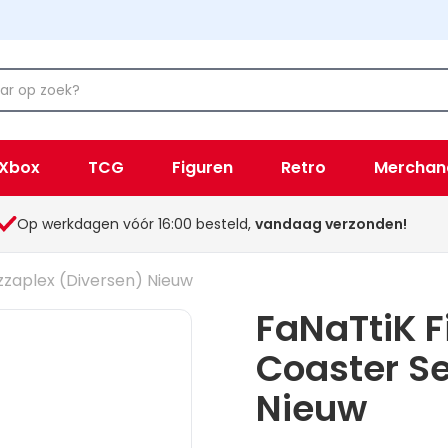
Xbox
TCG
Figuren
Retro
Merchan
Op werkdagen vóór 16:00 besteld,
vandaag verzonden!
izzaplex (Diversen) Nieuw
FaNaTtiK F
Coaster Se
Nieuw