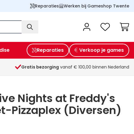
Reparaties
Werken bij Gameshop Twente
Wink
dise
Reparaties
Verkoop je games
Gratis bezorging
vanaf € 100,00 binnen Nederland
ive Nights at Freddy's
t-Pizzaplex (Diversen)