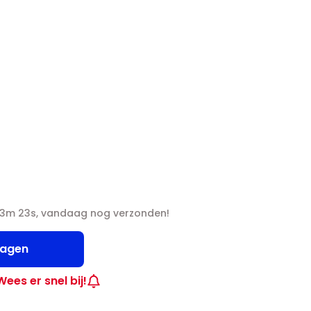
43m 22s, vandaag nog verzonden!
wagen
Wees er snel bij!