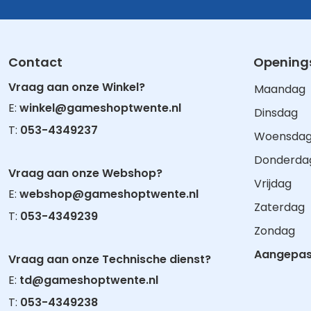
Contact
Openings
Vraag aan onze Winkel?
Maandag
E:
winkel@gameshoptwente.nl
Dinsdag
T:
053-4349237
Woensda
Donderda
Vraag aan onze Webshop?
Vrijdag
E:
webshop@gameshoptwente.nl
Zaterdag
T:
053-4349239
Zondag
Aangepast
Vraag aan onze Technische dienst?
E:
td@gameshoptwente.nl
T:
053-4349238