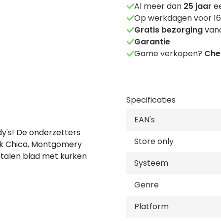
Al meer dan
25
jaar
ee
Op werkdagen voor 16
Gratis bezorging
vana
Garantie
Game verkopen?
Chec
Specificaties
EAN's
dy's! De onderzetters
Store only
ck Chica, Montgomery
etalen blad met kurken
Systeem
Genre
Platform