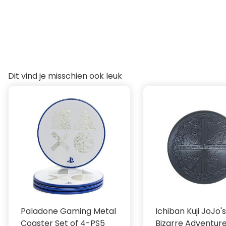
Kenmerken:
Aantal in verpakking: 4
Afmetingen: ~89mm (diameter)
Ontwerp: Pizzaplex
Serie: Five Nights at Freddy's Onderzetters
Licentie: Scott Cawthon
Uitgever: FaNaTtiK
Dit vind je misschien ook leuk
Paladone Gaming Metal
Ichiban Kuji JoJo'
Coaster Set of 4-PS5
Bizarre Adventur