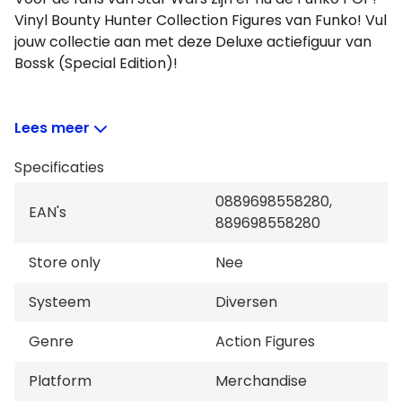
Vinyl Bounty Hunter Collection Figures van Funko! Vul
jouw collectie aan met deze Deluxe actiefiguur van
Bossk (Special Edition)!
Lees meer
Kenmerken:
Specificaties
Materiaal: Vinyl
Nummer: 437
0889698558280,
EAN's
Ontwerp: Bossk (Special Edition)
889698558280
Serie: POP! Vinyl Star Wars Bounty Hunters Collection
Deluxe
Store only
Nee
Item-nummer: #55828
Systeem
Diversen
Genre
Action Figures
Platform
Merchandise