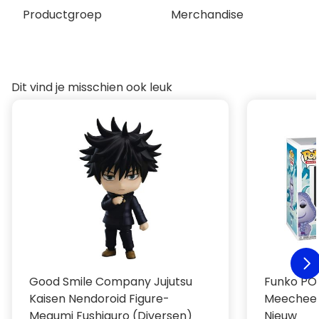
Productgroep
Merchandise
Dit vind je misschien ook leuk
Good Smile Company Jujutsu
Funko POP
Kaisen Nendoroid Figure-
Meechee 
Megumi Fushiguro (Diversen)
Nieuw