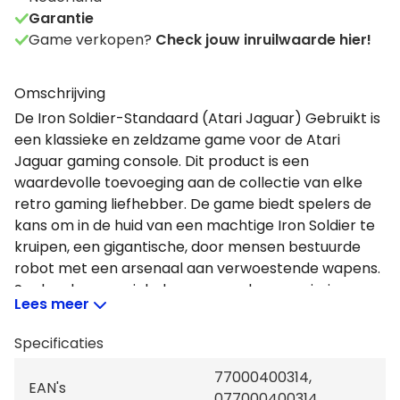
Garantie
Game verkopen?
Check jouw inruilwaarde hier!
Omschrijving
De Iron Soldier-Standaard (Atari Jaguar) Gebruikt is
een klassieke en zeldzame game voor de Atari
Jaguar gaming console. Dit product is een
waardevolle toevoeging aan de collectie van elke
retro gaming liefhebber. De game biedt spelers de
kans om in de huid van een machtige Iron Soldier te
kruipen, een gigantische, door mensen bestuurde
robot met een arsenaal aan verwoestende wapens.
Spelers kunnen zich door een reeks van missies
Lees meer
vechten, waarbij ze vijandige gebouwen en robots
moeten vernietigen, en tegelijkertijd hun eigen basis
Specificaties
moeten beschermen. De Iron Soldier-Standaard
(Atari Jaguar) Gebruikt is een single-player game,
77000400314,
EAN's
waardoor spelers volledig in de actie kunnen
077000400314