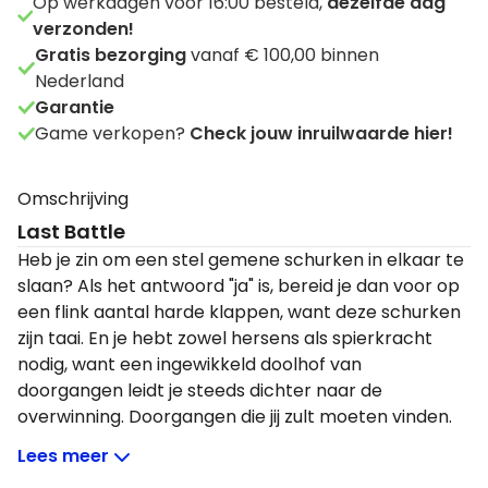
Op werkdagen voor 16:00 besteld,
dezelfde dag
verzonden!
Gratis bezorging
vanaf € 100,00 binnen
Nederland
Garantie
Game verkopen?
Check jouw inruilwaarde hier!
Omschrijving
Last Battle
Heb je zin om een stel gemene schurken in elkaar te
slaan? Als het antwoord "ja" is, bereid je dan voor op
een flink aantal harde klappen, want deze schurken
zijn taai. En je hebt zowel hersens als spierkracht
nodig, want een ingewikkeld doolhof van
doorgangen leidt je steeds dichter naar de
overwinning. Doorgangen die jij zult moeten vinden.
Jij bent Aarzak, een afvallige met een droom om je
Lees meer
volk te bevrijden van een leven vol onderdrukking. Je