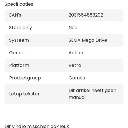
bent een meester in Jet-Kwon-Do, de meest elitaire
Specificaties
tak van de vechtkunst je staat op het punt om een
EAN's
2031564883202
gevecht van man tot man te ervaren dat nooit
ophoudt. Je bent snel, dodelijk en goed. Maar ben je
Store only
Nee
goed genoeg om lagen labyrinten, bataljons
beesten en talloze tegenslagen te slim af te zijn?
Systeem
SEGA Mega Drive
Ben jij goed genoeg om de Laatste Slag te
overleven?
Genre
Action
Platform
Retro
Productgroep
Games
Dit artikel heeft geen
Letop teksten
manual.
Dit vind je misschien ook leuk