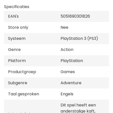
Sie mitfahren können.
Specificaties
EAN's
5051890301826
Store only
Nee
Systeem
PlayStation 3 (PS3)
Genre
Action
Platform
PlayStation
Productgroep
Games
Subgenre
Adventure
Taal gesproken
Engels
Dit spel heeft een
anderstalige kaft,