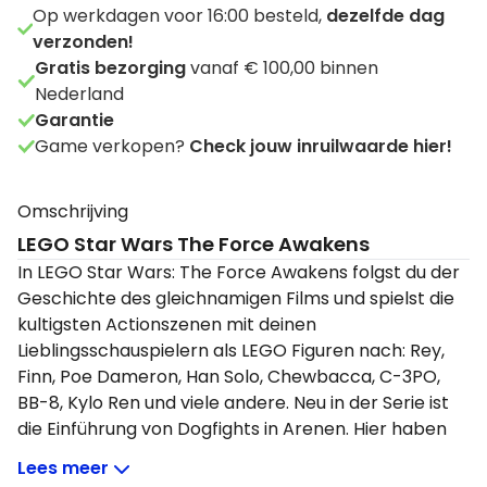
Op werkdagen voor 16:00 besteld,
dezelfde dag
verzonden!
Gratis bezorging
vanaf € 100,00 binnen
Nederland
Garantie
Game verkopen?
Check jouw inruilwaarde hier!
Omschrijving
LEGO Star Wars The Force Awakens
In LEGO Star Wars: The Force Awakens folgst du der
Geschichte des gleichnamigen Films und spielst die
kultigsten Actionszenen mit deinen
Lieblingsschauspielern als LEGO Figuren nach: Rey,
Finn, Poe Dameron, Han Solo, Chewbacca, C-3PO,
BB-8, Kylo Ren und viele andere. Neu in der Serie ist
die Einführung von Dogfights in Arenen. Hier haben
Sie eine große Auswahl an Fahrzeugen, unter
Lees meer
anderem den legendären Millenium Falcon, in dem