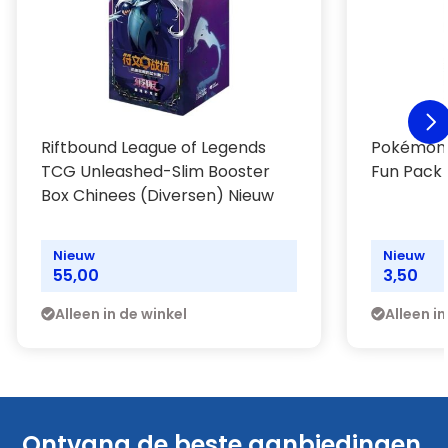
Riftbound League of Legends
Pokémon 
TCG Unleashed-Slim Booster
Fun Pack 
Box Chinees (Diversen) Nieuw
Nieuw
Nieuw
55,00
3,50
Alleen in de winkel
Alleen in
Ontvang de beste aanbiedingen,