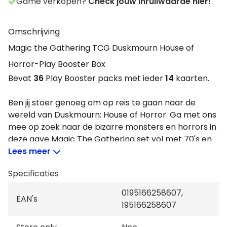
Game verkopen?
Check jouw inruilwaarde hier!
Omschrijving
Magic the Gathering TCG Duskmourn House of
Horror-Play Booster Box
Bevat
36
Play Booster packs met ieder
14
kaarten.
Ben jij stoer genoeg om op reis te gaan naar de
wereld van Duskmourn: House of Horror. Ga met ons
mee op zoek naar de bizarre monsters en horrors in
deze gave Magic The Gathering set vol met 70's en
80's creepy slasher geïnspireerde kaarten. Bundel je
Lees meer
krachten en versla de demonische Valgavoth en red
Specificaties
Tamiyo’s zoon Nashi.
0195166258607,
EAN's
195166258607