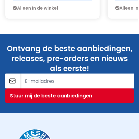
Alleen in de winkel
Alleen in
Ontvang de beste aanbiedingen,
releases, pre-orders en nieuws
als eerste!
E-mailadres
Stuur mij de beste aanbiedingen